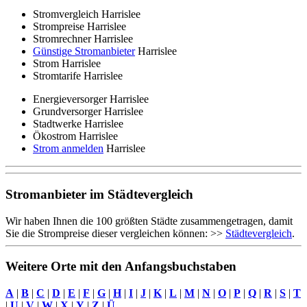
Stromvergleich Harrislee
Strompreise Harrislee
Stromrechner Harrislee
Günstige Stromanbieter
Harrislee
Strom Harrislee
Stromtarife Harrislee
Energieversorger Harrislee
Grundversorger Harrislee
Stadtwerke Harrislee
Ökostrom Harrislee
Strom anmelden
Harrislee
Stromanbieter im Städtevergleich
Wir haben Ihnen die 100 größten Städte zusammengetragen, damit
Sie die Strompreise dieser vergleichen können: >>
Städtevergleich
.
Weitere Orte mit den Anfangsbuchstaben
A
|
B
|
C
|
D
|
E
|
F
|
G
|
H
|
I
|
J
|
K
|
L
|
M
|
N
|
O
|
P
|
Q
|
R
|
S
|
T
|
U
|
V
|
W
|
X
|
Y
|
Z
|
Ü