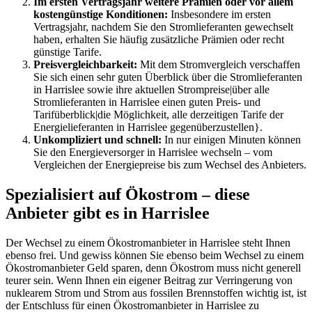
Im ersten Vertragsjahr weitere Prämien oder vor allem
kostengünstige Konditionen:
Insbesondere im ersten
Vertragsjahr, nachdem Sie den Stromlieferanten gewechselt
haben, erhalten Sie häufig zusätzliche Prämien oder recht
günstige Tarife.
Preisvergleichbarkeit:
Mit dem Stromvergleich verschaffen
Sie sich einen sehr guten Überblick über die Stromlieferanten
in Harrislee sowie ihre aktuellen Strompreise|über alle
Stromlieferanten in Harrislee einen guten Preis- und
Tarifüberblick|die Möglichkeit, alle derzeitigen Tarife der
Energielieferanten in Harrislee gegenüberzustellen}.
Unkompliziert und schnell:
In nur einigen Minuten können
Sie den Energieversorger in Harrislee wechseln – vom
Vergleichen der Energiepreise bis zum Wechsel des Anbieters.
Spezialisiert auf Ökostrom – diese
Anbieter gibt es in Harrislee
Der Wechsel zu einem Ökostromanbieter in Harrislee steht Ihnen
ebenso frei. Und gewiss können Sie ebenso beim Wechsel zu einem
Ökostromanbieter Geld sparen, denn Ökostrom muss nicht generell
teurer sein. Wenn Ihnen ein eigener Beitrag zur Verringerung von
nuklearem Strom und Strom aus fossilen Brennstoffen wichtig ist, ist
der Entschluss für einen Ökostromanbieter in Harrislee zu