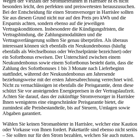
Wegen der Vielzahl der Stromlieferanten in Harrislee ist es nicht
besonders leicht, den perfekten und preiswertesten herauszusuchen.
Bei der Entscheidung für einen Stromversorger in Harrislee sollten
Sie aus diesem Grund nicht nur auf den Preis pro kWh und die
Ersparnis achten, sondern ebenso auf die jeweiligen
Vertragskonditionen. Insbesondere die Kündigungsfristen, die
Vertragsbindung, die Zahlungsmodalitäten und die
Vertragsverlängerung sollten Sie genau überprüfen. Als überaus
interessant können sich ebenfalls ein Neukundenbonus (häufig
ebenfalls als Wechselbonus oder Wechselprämie bezeichnet) oder
ein Sofortbonus erweisen. Der Unterschied zwischen einem
Neukundenbonus sowie einem Sofortbonus besteht darin, dass die
Zahlung des Sofortbonuses 1 bis 3 Monate nach Lieferbeginn
stattfindet, während der Neukundenbonus am Jahresende
beziehungsweise mit der ersten Jahresabrechnung verrechnet wird.
Nicht zu vernachlässigen ist ebenfalls die Preisgarantie, denn diese
schützt Sie vor ansteigenden Energiepreisen in der Vertragslaufzeit.
Achten Sie darauf, dass der zukünftige Stromversorger in Harrislee
Ihnen wenigstens eine eingeschränkte Preisgarantie bietet, die
zumindest alle Preisbestandteile, bis auf Steuern, Umlagen sowie
Abgaben garantiert.
Wählen Sie keinen Stromanbieter in Harrislee, welcher eine Kaution
oder Vorkasse von Ihnen fordert. Pakettarife sind ebenso nicht seriös
– Sie sollten nur für den Strom bezahlen, welchen Sie auch nutzen.