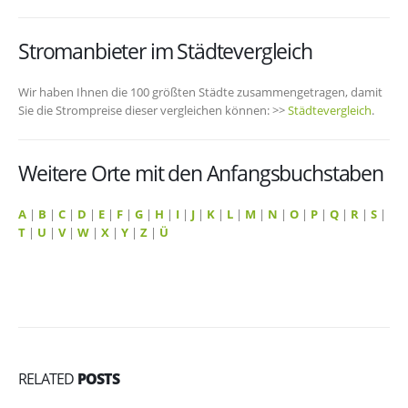
Stromanbieter im Städtevergleich
Wir haben Ihnen die 100 größten Städte zusammengetragen, damit
Sie die Strompreise dieser vergleichen können: >>
Städtevergleich
.
Weitere Orte mit den Anfangsbuchstaben
A
|
B
|
C
|
D
|
E
|
F
|
G
|
H
|
I
|
J
|
K
|
L
|
M
|
N
|
O
|
P
|
Q
|
R
|
S
|
T
|
U
|
V
|
W
|
X
|
Y
|
Z
|
Ü
RELATED
POSTS