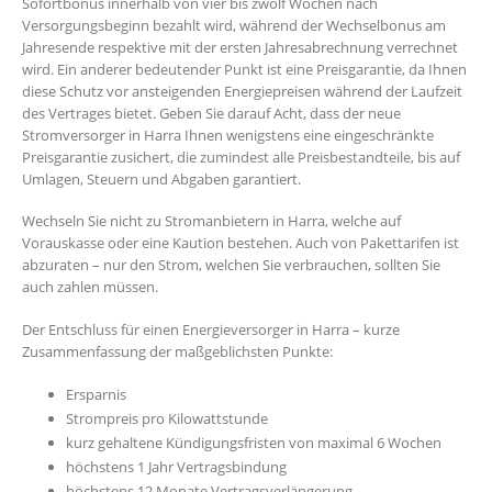
Sofortbonus innerhalb von vier bis zwölf Wochen nach
Versorgungsbeginn bezahlt wird, während der Wechselbonus am
Jahresende respektive mit der ersten Jahresabrechnung verrechnet
wird. Ein anderer bedeutender Punkt ist eine Preisgarantie, da Ihnen
diese Schutz vor ansteigenden Energiepreisen während der Laufzeit
des Vertrages bietet. Geben Sie darauf Acht, dass der neue
Stromversorger in Harra Ihnen wenigstens eine eingeschränkte
Preisgarantie zusichert, die zumindest alle Preisbestandteile, bis auf
Umlagen, Steuern und Abgaben garantiert.
Wechseln Sie nicht zu Stromanbietern in Harra, welche auf
Vorauskasse oder eine Kaution bestehen. Auch von Pakettarifen ist
abzuraten – nur den Strom, welchen Sie verbrauchen, sollten Sie
auch zahlen müssen.
Der Entschluss für einen Energieversorger in Harra – kurze
Zusammenfassung der maßgeblichsten Punkte:
Ersparnis
Strompreis pro Kilowattstunde
kurz gehaltene Kündigungsfristen von maximal 6 Wochen
höchstens 1 Jahr Vertragsbindung
höchstens 12 Monate Vertragsverlängerung