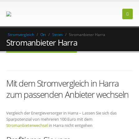
Stromvergleich
/
Ort
/
Strom
/
Stromanbieter Harra
Stromanbieter Harra
Mit dem Stromvergleich in Harra
zum passenden Anbieter wechseln
Vergleich der Energieversorger in Harra – Lassen Sie sich das
Sparpotenzial von mehreren 100 Euro mit dem
Stromanbieterwechsel
in Harra nicht entgehen