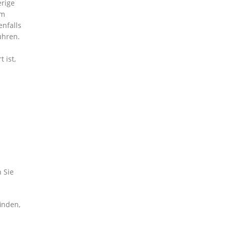
erige
em
enfalls
ühren.
 ist,
 Sie
inden,