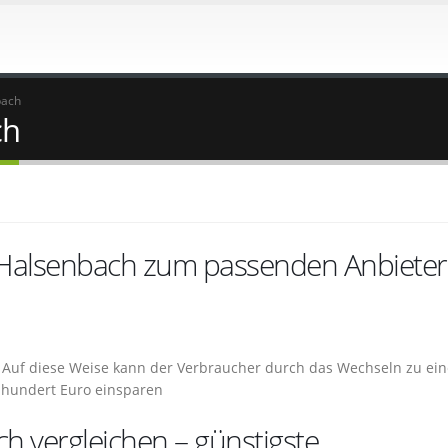
bach
ch
 Halsenbach zum passenden Anbieter
 – Auf diese Weise kann der Verbraucher durch das Wechseln zu ei
 hundert Euro einsparen
h vergleichen – günstigste