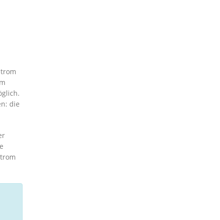
h
strom
om
glich.
n: die
er
ne
strom