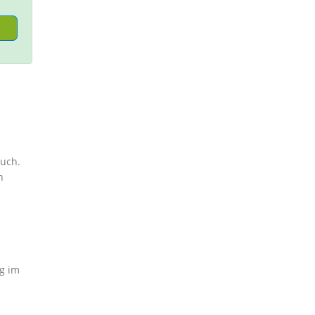
ruch.
h
ig im