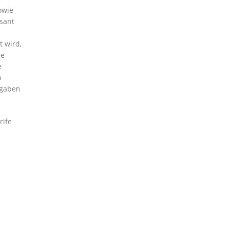
owie
sant
 wird,
ne
e
n
bgaben
rife