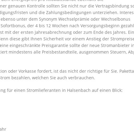
er genauen Kontrolle sollten Sie nicht nur die Vertragsbindung s
digungsfristen und die Zahlungsbedingungen unterziehen. Interes
ls ebenso unter dem Synonym Wechselprämie oder Wechselbonus
 Sofortbonus, der 4 bis 12 Wochen nach Versorgungsbeginn gezahlt
t mit der ersten Jahresabrechnung oder zum Ende des Jahres. Ei
denn diese gibt Ihnen Sicherheit vor einem Anstieg der Strompreis
eine eingeschränkte Preisgarantie sollte der neue Stromanbieter i
iert mindestens alle Preisbestandteile, ausgenommen Steuern, A
 oder Vorkasse fordert, ist das nicht der richtige für Sie. Paketta
n Strom bezahlen, welchen Sie auch verbrauchen.
ng für einen Stromlieferanten in Halsenbach auf einen Blick:
ahr