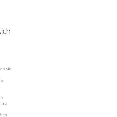
sich
enn Sie
hr
.
en
h zu
chen