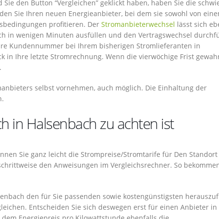
d Sie den Button “Vergleichen” geklickt haben, haben Sie die schwi
den Sie Ihren neuen Energieanbieter, bei dem sie sowohl von ein
agsbedingungen profitieren. Der
Stromanbieterwechsel
lässt sich eb
ach in wenigen Minuten ausfüllen und den Vertragswechsel durchf
hre Kundennummer bei Ihrem bisherigen Stromlieferanten in
k in Ihre letzte Stromrechnung. Wenn die vierwöchige Frist gewahrt
.
manbieters selbst vornehmen, auch möglich. Die Einhaltung der
h.
h in Halsenbach zu achten ist
 können Sie ganz leicht die Strompreise/Stromtarife für Den Standort
h schrittweise den Anweisungen im Vergleichsrechner. So bekommen
enbach den für Sie passenden sowie kostengünstigsten herauszuf
gleichen. Entscheiden Sie sich deswegen erst für einen Anbieter in
 dem Energiepreis pro Kilowattstunde ebenfalls die