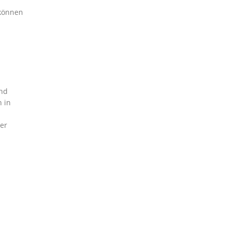
 können
und
 in
er