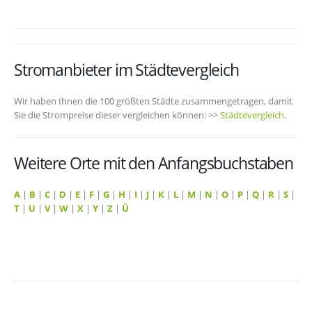
Stromanbieter im Städtevergleich
Wir haben Ihnen die 100 größten Städte zusammengetragen, damit
Sie die Strompreise dieser vergleichen können: >>
Städtevergleich
.
Weitere Orte mit den Anfangsbuchstaben
A
|
B
|
C
|
D
|
E
|
F
|
G
|
H
|
I
|
J
|
K
|
L
|
M
|
N
|
O
|
P
|
Q
|
R
|
S
|
T
|
U
|
V
|
W
|
X
|
Y
|
Z
|
Ü