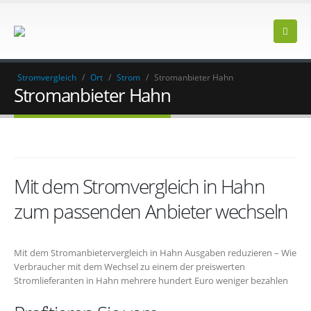
Stromvergleich
/
Ort
/
Strom
/
Stromanbieter Hahn
Stromanbieter Hahn
Mit dem Stromvergleich in Hahn
zum passenden Anbieter wechseln
Mit dem Stromanbietervergleich in Hahn Ausgaben reduzieren – Wie
Verbraucher mit dem Wechsel zu einem der preiswerten
Stromlieferanten in Hahn mehrere hundert Euro weniger bezahlen