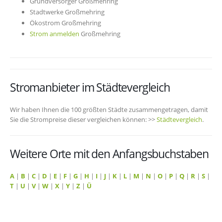
Grundversorger Großmehring
Stadtwerke Großmehring
Ökostrom Großmehring
Strom anmelden
Großmehring
Stromanbieter im Städtevergleich
Wir haben Ihnen die 100 größten Städte zusammengetragen, damit
Sie die Strompreise dieser vergleichen können: >>
Städtevergleich
.
Weitere Orte mit den Anfangsbuchstaben
A
|
B
|
C
|
D
|
E
|
F
|
G
|
H
|
I
|
J
|
K
|
L
|
M
|
N
|
O
|
P
|
Q
|
R
|
S
|
T
|
U
|
V
|
W
|
X
|
Y
|
Z
|
Ü