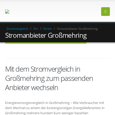
Stromvergleich
/
Ort
/
Strom
/
Stromanbieter Großmehring
Stromanbieter Großmehring
Mit dem Stromvergleich in
Großmehring zum passenden
Anbieter wechseln
Energieversorgervergleich in Großmehring – Wie Verbraucher mit
dem Wechsel zu einem der kostengünstigen Energielieferanten in
Großmehring mehrere hundert Euro weniger bezahlen