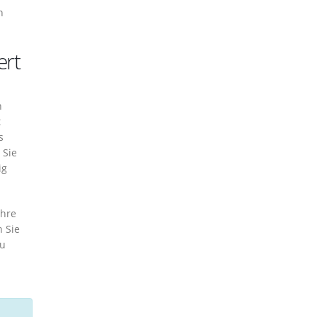
n
ert
n
t
s
 Sie
ig
Ihre
n Sie
zu