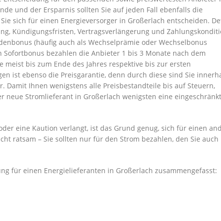
de und der Ersparnis sollten Sie auf jeden Fall ebenfalls die
ie sich für einen Energieversorger in Großerlach entscheiden. Det
dung, Kündigungsfristen, Vertragsverlängerung und Zahlungskondit
undenbonus (häufig auch als Wechselprämie oder Wechselbonus
en Sofortbonus bezahlen die Anbieter 1 bis 3 Monate nach dem
 meist bis zum Ende des Jahres respektive bis zur ersten
en ist ebenso die Preisgarantie, denn durch diese sind Sie innerh
. Damit Ihnen wenigstens alle Preisbestandteile bis auf Steuern,
er neue Stromlieferant in Großerlach wenigsten eine eingeschränk
der eine Kaution verlangt, ist das Grund genug, sich für einen an
icht ratsam – Sie sollten nur für den Strom bezahlen, den Sie auch 
ung für einen Energielieferanten in Großerlach zusammengefasst: