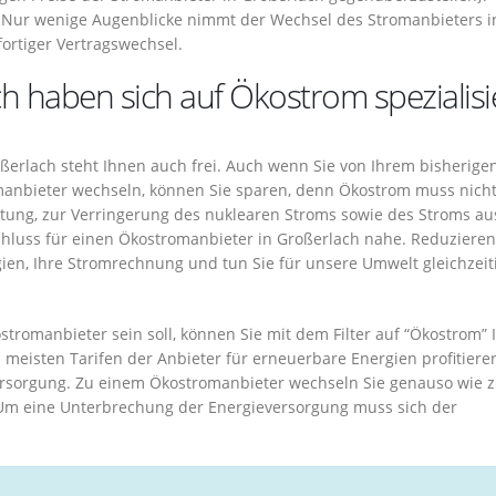
Nur wenige Augenblicke nimmt der Wechsel des Stromanbieters i
ortiger Vertragswechsel.
h haben sich auf Ökostrom spezialisi
erlach steht Ihnen auch frei. Auch wenn Sie von Ihrem bisherige
manbieter wechseln, können Sie sparen, denn Ökostrom muss nich
eutung, zur Verringerung des nuklearen Stroms sowie des Stroms au
schluss für einen Ökostromanbieter in Großerlach nahe. Reduzieren
ien, Ihre Stromrechnung und tun Sie für unsere Umwelt gleichzeit
ostromanbieter sein soll, können Sie mit dem Filter auf “Ökostrom” 
meisten Tarifen der Anbieter für erneuerbare Energien profitiere
ersorgung. Zu einem Ökostromanbieter wechseln Sie genauso wie 
 Um eine Unterbrechung der Energieversorgung muss sich der