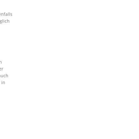
nfalls
glich
n
er
auch
 in