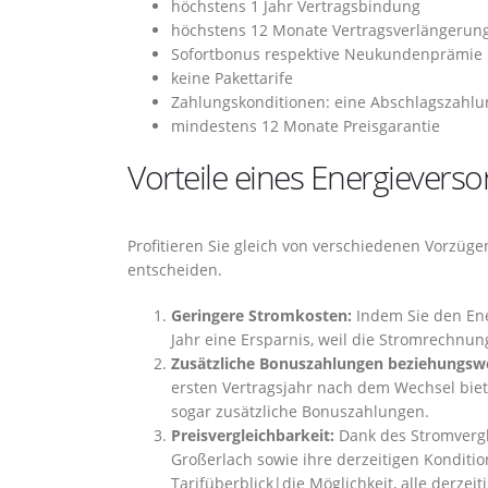
höchstens 1 Jahr Vertragsbindung
höchstens 12 Monate Vertragsverlängerun
Sofortbonus respektive Neukundenprämie
keine Pakettarife
Zahlungskonditionen: eine Abschlagszahlu
mindestens 12 Monate Preisgarantie
Vorteile eines Energievers
Profitieren Sie gleich von verschiedenen Vorzüg
entscheiden.
Geringere Stromkosten:
Indem Sie den Ener
Jahr eine Ersparnis, weil die Stromrechnung
Zusätzliche Bonuszahlungen beziehungswei
ersten Vertragsjahr nach dem Wechsel bie
sogar zusätzliche Bonuszahlungen.
Preisvergleichbarkeit:
Dank des Stromvergle
Großerlach sowie ihre derzeitigen Konditi
Tarifüberblick|die Möglichkeit, alle derze