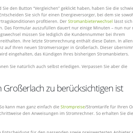
d Sie den Button “Vergleichen” geklickt haben, haben Sie die schwi
ntscheiden Sie sich für einen Energieversorger, bei dem sie sowo
rtragskonditionen profitieren. Der
Stromanbieterwechsel
lässt sich
n. Das Formular auszufüllen dauert nur einige Minuten – nun nur
ragswechsel müssen Sie lediglich die Kundennummer bei Ihrem
ithalten. Ihre letzte Stromrechnung enthält diese Daten. In allen
anz auf Ihren neuen Stromversorger in Großerlach. Dieser übernim
 wird eingehalten, das Kündigen Ihres bisherigen Stromanbieters.
en Sie natürlich auch selbst erledigen. Verpassen Sie aber die
 Großerlach zu berücksichtigen ist
. So kann man ganz einfach die
Strompreise
/Stromtarife für Ihren O
 schrittweise den Anweisungen im Stromrechner. So erhalten Sie di
ie Entscheidung für den passenden sowie preiswertesten Anbieter 