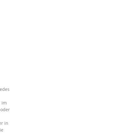
jedes
 im
 oder
r in
ie