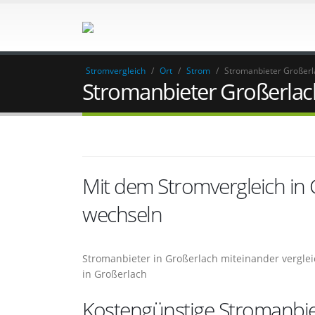
Stromvergleich
/
Ort
/
Strom
/
Stromanbieter Großerl
Stromanbieter Großerlac
Mit dem Stromvergleich in
wechseln
Stromanbieter in Großerlach miteinander vergle
in Großerlach
Kostengünstige Stromanbie