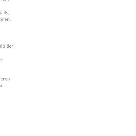
ails,
ionen.
alb der
te
deren
in