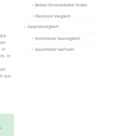
Besten Stromanbieter finden
Ökostrom Vergleich
Gaspreisvergleich
die
Kostenloser Gasvergleich
nen
 in
Gasanbieter wechseln
om. In
nes
al aus
r