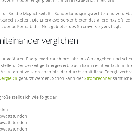
es zum neuen Engergielieferanten in Großerlach besteht
 für Sie die Möglichkeit, Ihr Sonderkündigungsrecht zu nutzen. Ebe
recht gelten. Die Energieversorger bieten das allerdings oft ledi
t, der außerhalb des Netzgebietes des Stromversorgers liegt.
iteinander verglichen
ren ungefähren Energieverbrauch pro Jahr in kWh angeben und scho
tellen. Der derzeitige Energieverbrauch kann recht einfach in Ihr
ls Alternative kann ebenfalls der durchschnittliche Energieverbr
vergleich
genutzt werden. Schon kann der
Stromrechner
sämtliche
öße stellt sich wie folgt dar:
nden
ilowattstunden
ilowattstunden
ilowattstunden