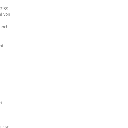
erige
hl von
 noch
mt
rt
e
nicht