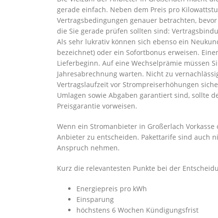
gerade einfach. Neben dem Preis pro Kilowattstun
Vertragsbedingungen genauer betrachten, bevor S
die Sie gerade prüfen sollten sind: Vertragsbin
Als sehr lukrativ können sich ebenso ein Neuk
bezeichnet) oder ein Sofortbonus erweisen. Ein
Lieferbeginn. Auf eine Wechselprämie müssen Sie
Jahresabrechnung warten. Nicht zu vernachlässig
Vertragslaufzeit vor Strompreiserhöhungen sicher
Umlagen sowie Abgaben garantiert sind, sollte d
Preisgarantie vorweisen.
Wenn ein Stromanbieter in Großerlach Vorkasse o
Anbieter zu entscheiden. Pakettarife sind auch n
Anspruch nehmen.
Kurz die relevantesten Punkte bei der Entscheid
Energiepreis pro kWh
Einsparung
höchstens 6 Wochen Kündigungsfrist