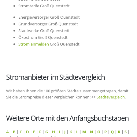
Stromtarife Groß Quenstedt
Energieversorger Groß Quenstedt
Grundversorger Groß Quenstedt
Stadtwerke Groß Quenstedt
Ökostrom Groß Quenstedt
Strom anmelden
Groß Quenstedt
Stromanbieter im Städtevergleich
Wir haben Ihnen die 100 größten Städte zusammengetragen, damit
Sie die Strompreise dieser vergleichen können: >>
Städtevergleich
.
Weitere Orte mit den Anfangsbuchstaben
A
|
B
|
C
|
D
|
E
|
F
|
G
|
H
|
I
|
J
|
K
|
L
|
M
|
N
|
O
|
P
|
Q
|
R
|
S
|