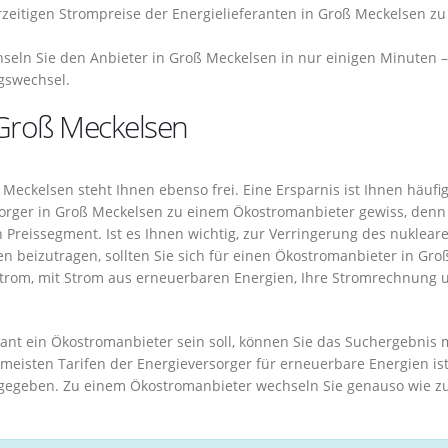
erzeitigen Strompreise der Energielieferanten in Groß Meckelsen zu
eln Sie den Anbieter in Groß Meckelsen in nur einigen Minuten 
agswechsel.
 Groß Meckelsen
eckelsen steht Ihnen ebenso frei. Eine Ersparnis ist Ihnen häufi
orger in Groß Meckelsen zu einem Ökostromanbieter gewiss, denn
 Preissegment. Ist es Ihnen wichtig, zur Verringerung des nuklear
n beizutragen, sollten Sie sich für einen Ökostromanbieter in Gro
strom, mit Strom aus erneuerbaren Energien, Ihre Stromrechnung 
erant ein Ökostromanbieter sein soll, können Sie das Suchergebnis 
meisten Tarifen der Energieversorger für erneuerbare Energien ist
gegeben. Zu einem Ökostromanbieter wechseln Sie genauso wie z