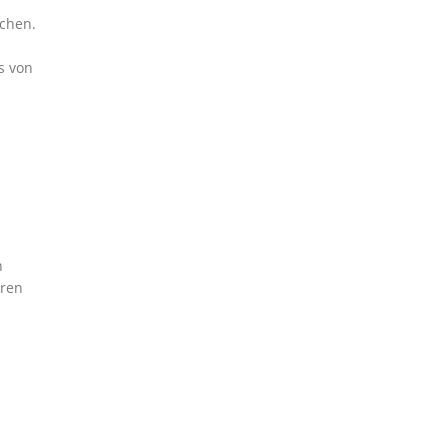
ochen.
s von
n
aren