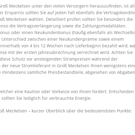
oß Meckelsen unter den vielen Versorgern herauszufinden, ist all
 Ersparnis sollten Sie auf jeden Fall ebenfalls die Vertragskondit
oß Meckelsen wählen. Detailliert prüfen sollten Sie besonders die
enso die Vertragsverlängerung sowie die Zahlungsmodalitäten.
bonus oder einen Neukundenbonus (häufig ebenfalls als Wechselb
 Unterschied zwischen einer Neukundenprämie sowie einem
 innerhalb von 4 bis 12 Wochen nach Lieferbeginn bezahlt wird, w
se mit der ersten Jahresabrechnung verrechnet wird. Achten Sie
n diese Schutz vor ansteigenden Strompreisen während der
ss der neue Stromlieferant in Groß Meckelsen Ihnen wenigstens ein
ie mindestens sämtliche Preisbestandteile, abgesehen von Abgaben
elcher eine Kaution oder Vorkasse von Ihnen fordert. Entscheiden 
sollten Sie lediglich für verbrauchte Energie.
roß Meckelsen – kurzer Überblick über die bedeutendsten Punkte: