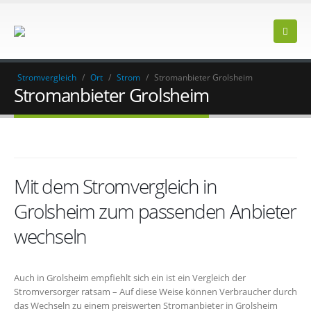
Stromvergleich
/
Ort
/
Strom
/
Stromanbieter Grolsheim
Stromanbieter Grolsheim
Mit dem Stromvergleich in
Grolsheim zum passenden Anbieter
wechseln
Auch in Grolsheim empfiehlt sich ein ist ein Vergleich der
Stromversorger ratsam – Auf diese Weise können Verbraucher durch
das Wechseln zu einem preiswerten Stromanbieter in Grolsheim