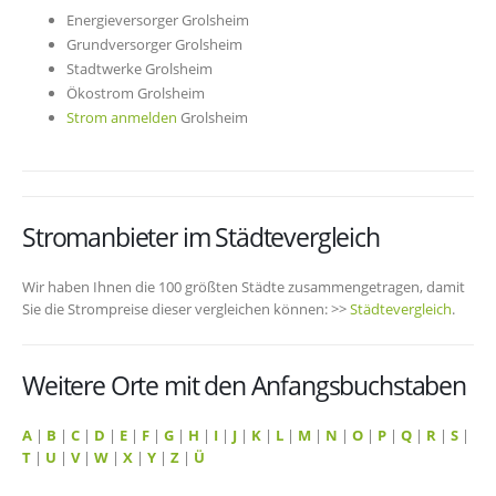
Energieversorger Grolsheim
Grundversorger Grolsheim
Stadtwerke Grolsheim
Ökostrom Grolsheim
Strom anmelden
Grolsheim
Stromanbieter im Städtevergleich
Wir haben Ihnen die 100 größten Städte zusammengetragen, damit
Sie die Strompreise dieser vergleichen können: >>
Städtevergleich
.
Weitere Orte mit den Anfangsbuchstaben
A
|
B
|
C
|
D
|
E
|
F
|
G
|
H
|
I
|
J
|
K
|
L
|
M
|
N
|
O
|
P
|
Q
|
R
|
S
|
T
|
U
|
V
|
W
|
X
|
Y
|
Z
|
Ü