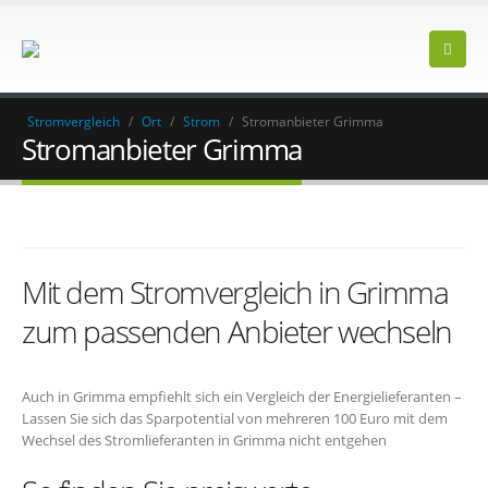
Stromvergleich
/
Ort
/
Strom
/
Stromanbieter Grimma
Stromanbieter Grimma
Mit dem Stromvergleich in Grimma
zum passenden Anbieter wechseln
Auch in Grimma empfiehlt sich ein Vergleich der Energielieferanten –
Lassen Sie sich das Sparpotential von mehreren 100 Euro mit dem
Wechsel des Stromlieferanten in Grimma nicht entgehen