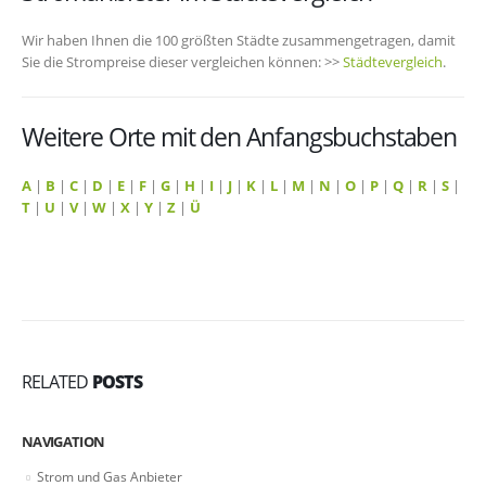
Wir haben Ihnen die 100 größten Städte zusammengetragen, damit
Sie die Strompreise dieser vergleichen können: >>
Städtevergleich
.
Weitere Orte mit den Anfangsbuchstaben
A
|
B
|
C
|
D
|
E
|
F
|
G
|
H
|
I
|
J
|
K
|
L
|
M
|
N
|
O
|
P
|
Q
|
R
|
S
|
T
|
U
|
V
|
W
|
X
|
Y
|
Z
|
Ü
RELATED
POSTS
NAVIGATION
Strom und Gas Anbieter