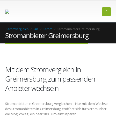
Stromvergleich
/
Ort
/
Strom
/
Stromanbieter Greimersburg
Stromanbieter Greimersburg
Mit dem Stromvergleich in
Greimersburg zum passenden
Anbieter wechseln
Stromanbieter in Greimersburg vergleichen – Nur mit dem Wechsel
des Stromanbieters in Greimersburg eröffnet sich für Verbraucher
die Möglichkeit, ein paar 100 Euro einzusparen