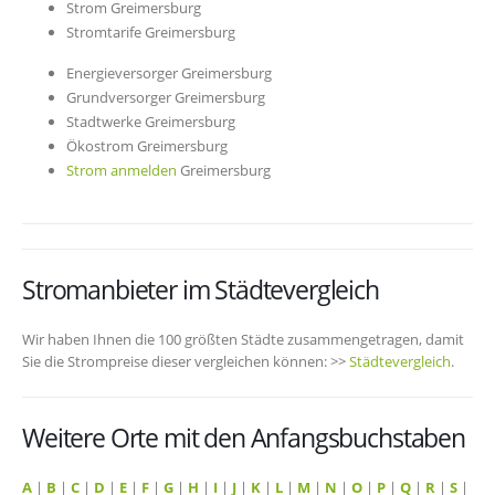
Strom Greimersburg
Stromtarife Greimersburg
Energieversorger Greimersburg
Grundversorger Greimersburg
Stadtwerke Greimersburg
Ökostrom Greimersburg
Strom anmelden
Greimersburg
Stromanbieter im Städtevergleich
Wir haben Ihnen die 100 größten Städte zusammengetragen, damit
Sie die Strompreise dieser vergleichen können: >>
Städtevergleich
.
Weitere Orte mit den Anfangsbuchstaben
A
|
B
|
C
|
D
|
E
|
F
|
G
|
H
|
I
|
J
|
K
|
L
|
M
|
N
|
O
|
P
|
Q
|
R
|
S
|