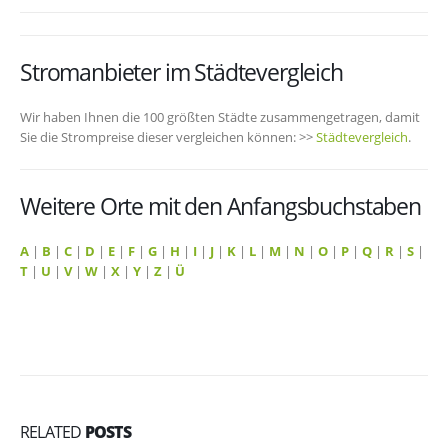
Stromanbieter im Städtevergleich
Wir haben Ihnen die 100 größten Städte zusammengetragen, damit
Sie die Strompreise dieser vergleichen können: >>
Städtevergleich
.
Weitere Orte mit den Anfangsbuchstaben
A
|
B
|
C
|
D
|
E
|
F
|
G
|
H
|
I
|
J
|
K
|
L
|
M
|
N
|
O
|
P
|
Q
|
R
|
S
|
T
|
U
|
V
|
W
|
X
|
Y
|
Z
|
Ü
RELATED
POSTS