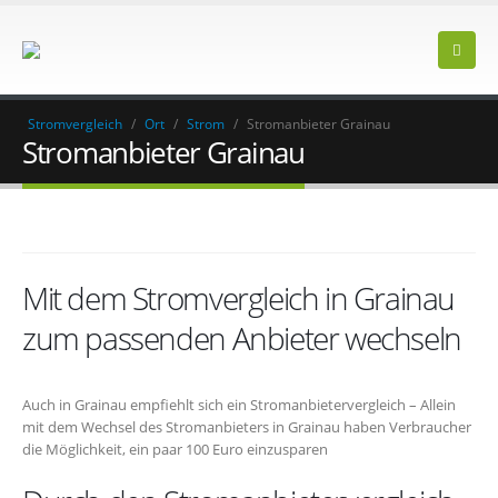
Stromvergleich
/
Ort
/
Strom
/
Stromanbieter Grainau
Stromanbieter Grainau
Mit dem Stromvergleich in Grainau
zum passenden Anbieter wechseln
Auch in Grainau empfiehlt sich ein Stromanbietervergleich – Allein
mit dem Wechsel des Stromanbieters in Grainau haben Verbraucher
die Möglichkeit, ein paar 100 Euro einzusparen