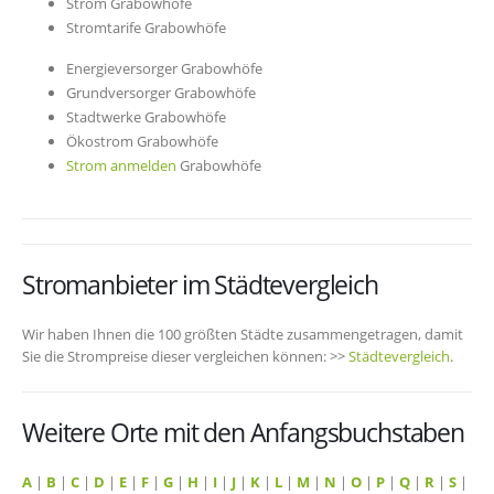
Strom Grabowhöfe
Stromtarife Grabowhöfe
Energieversorger Grabowhöfe
Grundversorger Grabowhöfe
Stadtwerke Grabowhöfe
Ökostrom Grabowhöfe
Strom anmelden
Grabowhöfe
Stromanbieter im Städtevergleich
Wir haben Ihnen die 100 größten Städte zusammengetragen, damit
Sie die Strompreise dieser vergleichen können: >>
Städtevergleich
.
Weitere Orte mit den Anfangsbuchstaben
A
|
B
|
C
|
D
|
E
|
F
|
G
|
H
|
I
|
J
|
K
|
L
|
M
|
N
|
O
|
P
|
Q
|
R
|
S
|