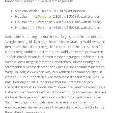
haben wir hier kurz für Sie zusammengestellt:
Singlehaushalt 1.500 bis 2.000 Kilowattstunden
Haushalt mit
2 Personen
2.300 bis 3.500 Kilowattstunden
Haushalt mit 3 Personen 3.700 bis 4.500 Kilowattstunden
Haushalt mit 4 Personen 4.600 bis 5.500 Kilowattstunden
Sobald die Dateneingabe durch Sie erfolgt ist und Sie den Button
“Vergleichen” geklickt haben, haben Sie die Qual der Wahl zwischen
den unterschiedlichen Energielieferanten. Entscheiden Sie sich für
einen Energieanbieter, bei dem sie sowohl von einem preiswerten
Tarif als ebenfalls von fairen Vertragsbedingungen profitieren. Der
Wechsel des Energielieferanten Der direkten Durchführung des
Stromanbieterwechsels steht dank des Online-Formulars nichts im
Wege. In lediglich wenigen Minuten kann das Formular ausgefüllt
werden – nun nur noch den Vertragswechsel beauftragen. Was Sie
dazu benötigen? Die Kundennummer bei Ihrem bisherigen
Energielieferanten in Gondelsheim sowie Ihre Zählernummer. Diese
Daten können Sie Ihrer letzten Stromrechnung entnehmen. In allen
weiteren Belangen können Sie sich vollkommen auf Ihren neuen
Stromversorger in Gondelsheim verlassen. Dieser übernimmt
ebenso, sofern die vierwöchige Frist gewahrt bleibt, die Kündigung
Ihres alten Stromanbieters.