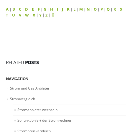
A
|
B
|
C
|
D
|
E
|
F
|
G
|
H
|
I
|
J
|
K
|
L
|
M
|
N
|
O
|
P
|
Q
|
R
|
S
|
T
|
U
|
V
|
W
|
X
|
Y
|
Z
|
Ü
RELATED
POSTS
NAVIGATION
Strom und Gas Anbieter
Stromvergleich
Stromanbieter wechseln
So funktioniert der Stromrechner
Strompreisvergleich