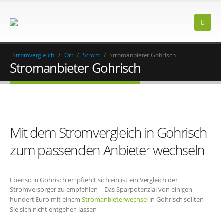
Stromvergleich
/
Ort
/
Strom
/
Stromanbieter Gohrisch
Stromanbieter Gohrisch
Mit dem Stromvergleich in Gohrisch
zum passenden Anbieter wechseln
Ebenso in Gohrisch empfiehlt sich ein ist ein Vergleich der
Stromversorger zu empfehlen – Das Sparpotenzial von einigen
hundert Euro mit einem
Stromanbieterwechsel
in Gohrisch sollten
Sie sich nicht entgehen lassen