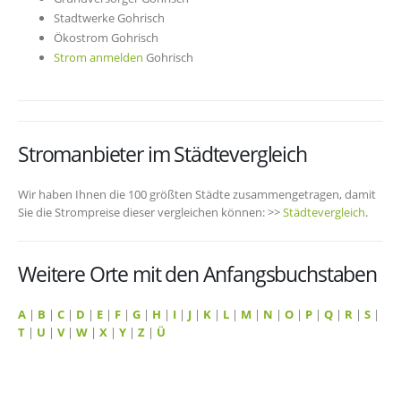
Stadtwerke Gohrisch
Ökostrom Gohrisch
Strom anmelden
Gohrisch
Stromanbieter im Städtevergleich
Wir haben Ihnen die 100 größten Städte zusammengetragen, damit
Sie die Strompreise dieser vergleichen können: >>
Städtevergleich
.
Weitere Orte mit den Anfangsbuchstaben
A
|
B
|
C
|
D
|
E
|
F
|
G
|
H
|
I
|
J
|
K
|
L
|
M
|
N
|
O
|
P
|
Q
|
R
|
S
|
T
|
U
|
V
|
W
|
X
|
Y
|
Z
|
Ü