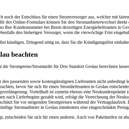
h noch der Entschluss für einen Stromversorger aus, welcher mit fair
fe des Online-Formulars können Sie den Stromanbieterwechsel direkt d
 Ihre Kundennummer bei Ihrem derzeitigen Energielieferanten in Gesla
benfalls den bisherigen Versorger, wenn die vierwöchige Frist eingehalt
bst kündigen. Dringend nötig ist, dass Sie die Kündigungsfrist einhalte
slau beachten
icht die Strompreise/Stromtarife für Den Standort Geslau berechnen lass
 den passenden sowie kostengünstigsten Lieferanten nicht unbedingt l
trachten, bevor Sie sich für einen Stromlieferanten in Geslau entschei
gsverlängerung. Vorteilhaft ist zumeist ebenso eine Neukundenprämie 
en nach Lieferbeginn gezahlt wird, erfolgt die Verrechnung der Neuku
e schützt Sie vor steigenden Strompreisen während der Vertragslaufzeit.
nftige Stromanbieter in Geslau mindestens eine eingeschränkte Preisga
, entscheiden Sie sich für einen anderen. Auch von Pakettarifen ist a