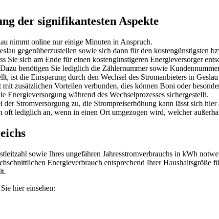
g der signifikantesten Aspekte
au nimmt online nur einige Minuten in Anspruch.
 Geslau gegenüberzustellen sowie sich dann für den kostengünstigsten 
dass Sie sich am Ende für einen kostengünstigeren Energieversorger ent
 . Dazu benötigen Sie lediglich die Zählernummer sowie Kundennummer
llt, ist die Einsparung durch den Wechsel des Stromanbieters in Gesla
t mit zusätzlichen Vorteilen verbunden, dies können Boni oder besonde
ie Energieversorgung während des Wechselprozesses sichergestellt.
i der Stromversorgung zu, die Strompreiserhöhung kann lässt sich hie
 oft lediglich an, wenn in einen Ort umgezogen wird, welcher außerhalb
eichs
ostleitzahl sowie Ihres ungefähren Jahresstromverbrauchs in kWh notwen
chschnittlichen Energieverbrauch entsprechend Ihrer Haushaltsgröße f
t.
ie hier einsehen: