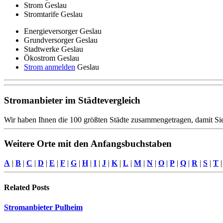
Strom Geslau
Stromtarife Geslau
Energieversorger Geslau
Grundversorger Geslau
Stadtwerke Geslau
Ökostrom Geslau
Strom anmelden
Geslau
Stromanbieter im Städtevergleich
Wir haben Ihnen die 100 größten Städte zusammengetragen, damit Sie
Weitere Orte mit den Anfangsbuchstaben
A
|
B
|
C
|
D
|
E
|
F
|
G
|
H
|
I
|
J
|
K
|
L
|
M
|
N
|
O
|
P
|
Q
|
R
|
S
|
T
Related
Posts
Stromanbieter Pulheim