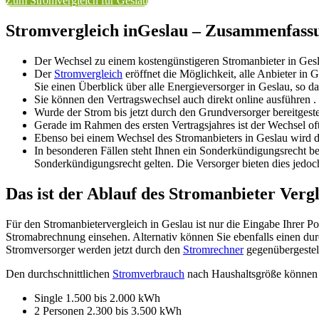
Zum Stromvergleich für Geslau
Stromvergleich inGeslau – Zusammenfassun
Der Wechsel zu einem kostengünstigeren Stromanbieter in Gesl
Der
Stromvergleich
eröffnet die Möglichkeit, alle Anbieter in
Sie einen Überblick über alle Energieversorger in Geslau, so 
Sie können den Vertragswechsel auch direkt online ausführen
Wurde der Strom bis jetzt durch den Grundversorger bereitgeste
Gerade im Rahmen des ersten Vertragsjahres ist der Wechsel of
Ebenso bei einem Wechsel des Stromanbieters in Geslau wird d
In besonderen Fällen steht Ihnen ein Sonderkündigungsrecht be
Sonderkündigungsrecht gelten. Die Versorger bieten dies jedoch
Das ist der Ablauf des Stromanbieter Vergl
Für den Stromanbietervergleich in Geslau ist nur die Eingabe Ihrer P
Stromabrechnung einsehen. Alternativ können Sie ebenfalls einen dur
Stromversorger werden jetzt durch den
Stromrechner
gegenübergestell
Den durchschnittlichen
Stromverbrauch
nach Haushaltsgröße können S
Single 1.500 bis 2.000 kWh
2 Personen 2.300 bis 3.500 kWh