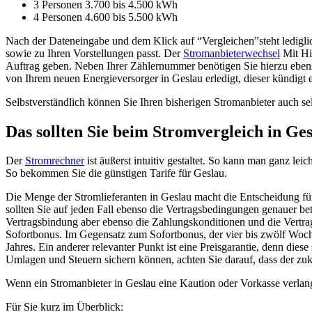
3 Personen 3.700 bis 4.500 kWh
4 Personen 4.600 bis 5.500 kWh
Nach der Dateneingabe und dem Klick auf “Vergleichen”steht lediglic
sowie zu Ihren Vorstellungen passt. Der
Stromanbieterwechsel
Mit Hil
Auftrag geben. Neben Ihrer Zählernummer benötigen Sie hierzu ebenso
von Ihrem neuen Energieversorger in Geslau erledigt, dieser kündigt e
Selbstverständlich können Sie Ihren bisherigen Stromanbieter auch sel
Das sollten Sie beim Stromvergleich in Ge
Der
Stromrechner
ist äußerst intuitiv gestaltet. So kann man ganz le
So bekommen Sie die günstigen Tarife für Geslau.
Die Menge der Stromlieferanten in Geslau macht die Entscheidung für
sollten Sie auf jeden Fall ebenso die Vertragsbedingungen genauer be
Vertragsbindung aber ebenso die Zahlungskonditionen und die Vertra
Sofortbonus. Im Gegensatz zum Sofortbonus, der vier bis zwölf Woch
Jahres. Ein anderer relevanter Punkt ist eine Preisgarantie, denn dies
Umlagen und Steuern sichern können, achten Sie darauf, dass der zukü
Wenn ein Stromanbieter in Geslau eine Kaution oder Vorkasse verlangt
Für Sie kurz im Überblick: