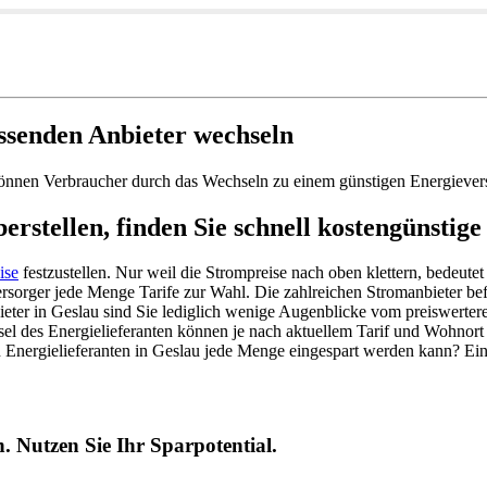
ssenden Anbieter wechseln
können Verbraucher durch das Wechseln zu einem günstigen Energievers
rstellen, finden Sie schnell kostengünstige
ise
festzustellen. Nur weil die Strompreise nach oben klettern, bedeute
rsorger jede Menge Tarife zur Wahl. Die zahlreichen Stromanbieter bef
ieter in Geslau sind Sie lediglich wenige Augenblicke vom preiswerteren
sel des Energielieferanten können je nach aktuellem Tarif und Wohnort
nergielieferanten in Geslau jede Menge eingespart werden kann? Ein
. Nutzen Sie Ihr Sparpotential.