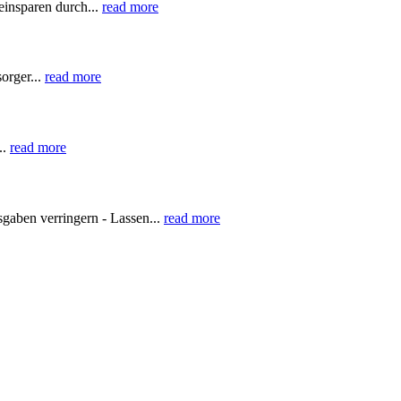
einsparen durch...
read more
orger...
read more
..
read more
aben verringern - Lassen...
read more