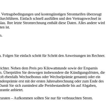
en Vertragsbedingungen und kostengünstigen Stromtarifen überzeugt
urchführen. Einfach schnell ausfüllen und den Vertragswechsel in
u. Ihre letzte Stromrechnung enthält diese Daten. Alles andere wird
en ist.
n.
en. Folgen Sie einfach schritt für Schritt den Anweisungen im Rechner.
eichter. Neben dem Preis pro Kilowattstunde sowie der Ersparnis
den. Überprüfen Sie deswegen insbesondere die Kündigungsfristen, die
(oft ebenfalls Wechselbonus oder Wechselprämie genannt) oder ein
ndenprämie erst mit der ersten Jahresabrechnung oder zum Ende des
 Damit Sie sich zumindest alle Preisbestandteile bis auf Abgaben,
rantie anbietet.
bzuraten – Aufkommen sollten Sie nur für verbrauchten Strom.