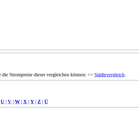
 die Strompreise dieser vergleichen können: >>
Städtevergleich
.
|
U
|
V
|
W
|
X
|
Y
|
Z
|
Ü