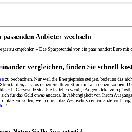
 passenden Anbieter wechseln
orger zu empfehlen – Das Sparpotential von ein paar hundert Euro mit 
nander vergleichen, finden Sie schnell kos
se
zu beobachten. Nur weil die Energiepreise steigen, bedeutet das ni
 Stromtarifen, aus aus denen Sie Ihren Stromtarif aussuchen können. Di
bieter in Gerswalde sind Sie lediglich wenige Augenblicke vom günsti
Sie sich für das Geld etwas anderes. In Abhängigkeit von Ihrem Ausgang
romkosten zahlen, wenn durch das Wechseln zu einem anderen Energie
ich
!
ten. Nutzen Sie Ihr Sparpotential.