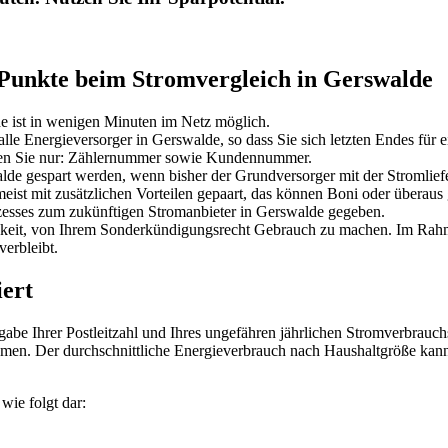
 Punkte beim Stromvergleich in Gerswalde
e ist in wenigen Minuten im Netz möglich.
le Energieversorger in Gerswalde, so dass Sie sich letzten Endes für 
tigen Sie nur: Zählernummer sowie Kundennummer.
e gespart werden, wenn bisher der Grundversorger mit der Stromliefe
ist mit zusätzlichen Vorteilen gepaart, das können Boni oder überaus g
zesses zum zukünftigen Stromanbieter in Gerswalde gegeben.
ichkeit, von Ihrem Sonderkündigungsrecht Gebrauch zu machen. Im Ra
erbleibt.
iert
gabe Ihrer Postleitzahl und Ihres ungefähren jährlichen Stromverbrauch
hmen. Der durchschnittliche Energieverbrauch nach Haushaltgröße kann
wie folgt dar: