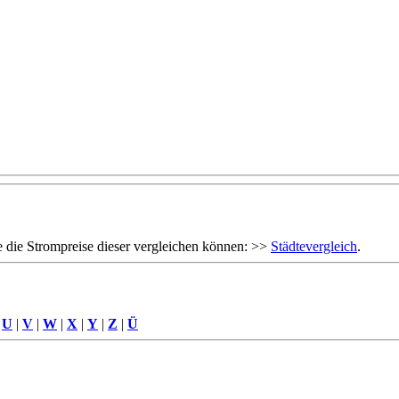
 die Strompreise dieser vergleichen können: >>
Städtevergleich
.
|
U
|
V
|
W
|
X
|
Y
|
Z
|
Ü