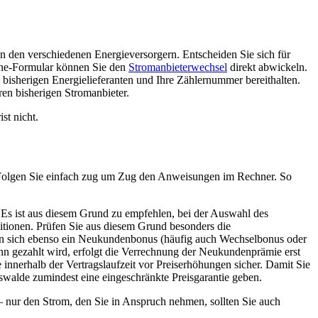
en den verschiedenen Energieversorgern. Entscheiden Sie sich für
line-Formular können Sie den
Stromanbieterwechsel
direkt abwickeln.
bisherigen Energielieferanten und Ihre Zählernummer bereithalten.
ren bisherigen Stromanbieter.
st nicht.
en. Folgen Sie einfach zug um Zug den Anweisungen im Rechner. So
. Es ist aus diesem Grund zu empfehlen, bei der Auswahl des
ditionen. Prüfen Sie aus diesem Grund besonders die
nnen sich ebenso ein Neukundenbonus (häufig auch Wechselbonus oder
n gezahlt wird, erfolgt die Verrechnung der Neukundenprämie erst
 innerhalb der Vertragslaufzeit vor Preiserhöhungen sicher. Damit Sie
swalde zumindest eine eingeschränkte Preisgarantie geben.
– nur den Strom, den Sie in Anspruch nehmen, sollten Sie auch