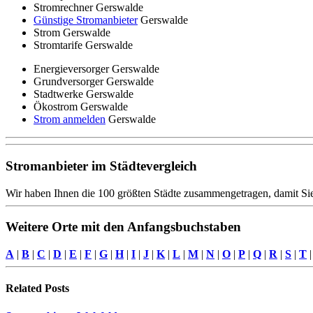
Stromrechner Gerswalde
Günstige Stromanbieter
Gerswalde
Strom Gerswalde
Stromtarife Gerswalde
Energieversorger Gerswalde
Grundversorger Gerswalde
Stadtwerke Gerswalde
Ökostrom Gerswalde
Strom anmelden
Gerswalde
Stromanbieter im Städtevergleich
Wir haben Ihnen die 100 größten Städte zusammengetragen, damit Sie
Weitere Orte mit den Anfangsbuchstaben
A
|
B
|
C
|
D
|
E
|
F
|
G
|
H
|
I
|
J
|
K
|
L
|
M
|
N
|
O
|
P
|
Q
|
R
|
S
|
T
Related
Posts