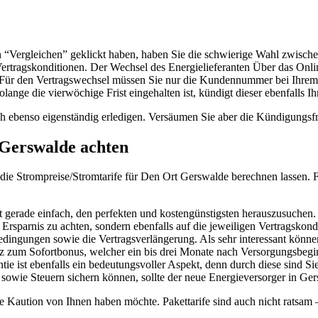
on “Vergleichen” geklickt haben, haben Sie die schwierige Wahl zwisch
Vertragskonditionen. Der Wechsel des Energielieferanten Über das On
. Für den Vertragswechsel müssen Sie nur die Kundennummer bei Ihrem 
nge die vierwöchige Frist eingehalten ist, kündigt dieser ebenfalls Ih
h ebenso eigenständig erledigen. Versäumen Sie aber die Kündigungsfri
 Gerswalde achten
icht die Strompreise/Stromtarife für Den Ort Gerswalde berechnen lass
ht gerade einfach, den perfekten und kostengünstigsten herauszusuchen
Ersparnis zu achten, sondern ebenfalls auf die jeweiligen Vertragskon
bedingungen sowie die Vertragsverlängerung. Als sehr interessant kö
 zum Sofortbonus, welcher ein bis drei Monate nach Versorgungsbegin
ie ist ebenfalls ein bedeutungsvoller Aspekt, denn durch diese sind Sie
 sowie Steuern sichern können, sollte der neue Energieversorger in Ger
 Kaution von Ihnen haben möchte. Pakettarife sind auch nicht ratsam 