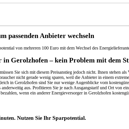
um passenden Anbieter wechseln
potential von mehreren 100 Euro mit dem Wechsel des Energielieferant
er in Gerolzhofen – kein Problem mit dem S
müssen Sie sich mit diesem Preisanstieg jedoch nicht. Ihnen stehen a
braucher nicht gerade wenig sparen, weil die Anbieter in einem extrem
leich in Gerolzhofen sind Sie nur wenige Augenblicke vom kostengüns
s anderweitig aus. Profitieren Sie je nach Ausgangstarif und Ort von e
e bezahlen, wenn ein anderer Energieversorger in Gerolzhofen kostengün
nuten. Nutzen Sie Ihr Sparpotential.