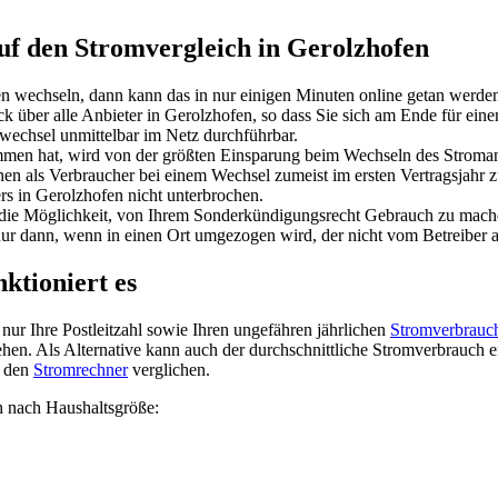
auf den Stromvergleich in Gerolzhofen
n wechseln, dann kann das in nur einigen Minuten online getan werde
 über alle Anbieter in Gerolzhofen, so dass Sie sich am Ende für ein
echsel unmittelbar im Netz durchführbar.
en hat, wird von der größten Einsparung beim Wechseln des Stromanbi
hnen als Verbraucher bei einem Wechsel zumeist im ersten Vertragsjahr 
s in Gerolzhofen nicht unterbrochen.
e die Möglichkeit, von Ihrem Sonderkündigungsrecht Gebrauch zu mac
nur dann, wenn in einen Ort umgezogen wird, der nicht vom Betreiber
nktioniert es
ur Ihre Postleitzahl sowie Ihren ungefähren jährlichen
Stromverbrauc
hen. Als Alternative kann auch der durchschnittliche Stromverbrauch 
h den
Stromrechner
verglichen.
h nach Haushaltsgröße: