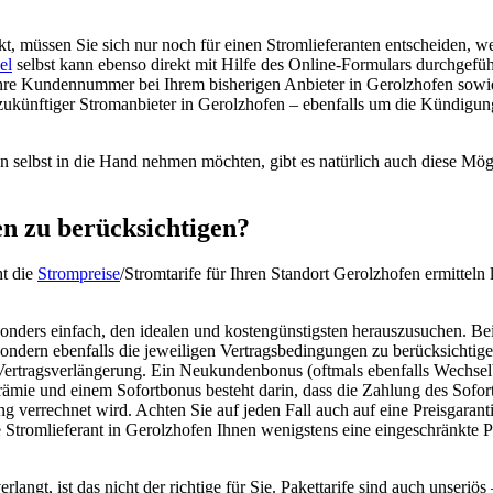
 müssen Sie sich nur noch für einen Stromlieferanten entscheiden, we
el
selbst kann ebenso direkt mit Hilfe des Online-Formulars durchgefüh
r Ihre Kundennummer bei Ihrem bisherigen Anbieter in Gerolzhofen sowi
zukünftiger Stromanbieter in Gerolzhofen – ebenfalls um die Kündigung
 selbst in die Hand nehmen möchten, gibt es natürlich auch diese Mögli
en zu berücksichtigen?
ht die
Strompreise
/Stromtarife für Ihren Standort Gerolzhofen ermittel
onders einfach, den idealen und kostengünstigsten herauszusuchen. Bei
sondern ebenfalls die jeweiligen Vertragsbedingungen zu berücksichtig
e Vertragsverlängerung. Ein Neukundenbonus (oftmals ebenfalls Wechs
ämie und einem Sofortbonus besteht darin, dass die Zahlung des Sofort
verrechnet wird. Achten Sie auf jeden Fall auch auf eine Preisgarantie
 Stromlieferant in Gerolzhofen Ihnen wenigstens eine eingeschränkte Pre
angt, ist das nicht der richtige für Sie. Pakettarife sind auch unseriö