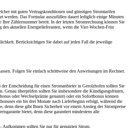
lcher mit guten Vertragskonditionen und günstigen Stromtarifen
rt werden. Das Formular auszufüllen dauert lediglich einige Minuten
e Ihre Zählernummer bereit. In der letzten Stromrechnung können Sie
 des aktuellen Energielieferanten, wenn die Vier-Wochen-Frist
chkeit. Berücksichtigen Sie dabei auf jeden Fall die jeweilige
n lassen. Folgen Sie einfach schrittweise den Anweisungen im Rechner.
 der Entscheidung für einen Stromanbieter in Gerolzhofen sollten Sie
en. Genau überprüfen sollten Sie insbesondere die Kündigungsfristen,
elbonus oder Wechselprämie genannt) oder ein Sofortbonus können
bonuses ein bis drei Monate nach Lieferbeginn erfolgt, während die
, denn diese gibt Ihnen Sicherheit vor einem Anstieg der Strompreise
isgarantie bietet, denn diese garantiert mindestens alle
s – Aufkommen sollten Sie nur für genutzten Strom.