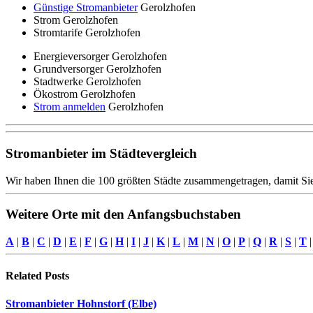
Günstige Stromanbieter
Gerolzhofen
Strom Gerolzhofen
Stromtarife Gerolzhofen
Energieversorger Gerolzhofen
Grundversorger Gerolzhofen
Stadtwerke Gerolzhofen
Ökostrom Gerolzhofen
Strom anmelden
Gerolzhofen
Stromanbieter im Städtevergleich
Wir haben Ihnen die 100 größten Städte zusammengetragen, damit Sie
Weitere Orte mit den Anfangsbuchstaben
A
|
B
|
C
|
D
|
E
|
F
|
G
|
H
|
I
|
J
|
K
|
L
|
M
|
N
|
O
|
P
|
Q
|
R
|
S
|
T
Related
Posts
Stromanbieter Hohnstorf (Elbe)