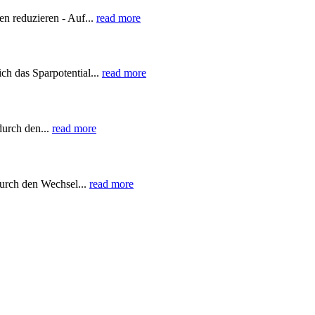
n reduzieren - Auf...
read more
h das Sparpotential...
read more
durch den...
read more
durch den Wechsel...
read more