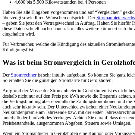
4.600 bis 5.500 Kilowattstunden bei 4 Personen
Haben Sie alle Eingaben vorgenommen und auf “Vergleichen” geklickt,
überzeugt sowie Ihren Wünschen entspricht. Der
Stromanbieterwechs
– geben Sie jetzt den Vertragswechsel in Auftrag. Halten Sie hierfü
diese Daten schnell nachschauen. Um alles weitere kümmert sich Ihr 
eingehalten wird.
Für Verbraucher, welche die Kündigung des aktuellen Stromlieferanten
Kündigungsfrist.
Was ist beim Stromvergleich in Gerolzhof
Der
Stromrechner
ist sehr intuitiv aufgebaut. So können Sie ganz leic
So erhalten Sie die günstigen Stromtarife für Gerolzhofen.
Aufgrund der Masse der Stromanbieter in Gerolzhofen ist es nicht bes
deshalb nicht nur auf den Preis pro kWh sowie die Ersparnis achten, 
die Vertragsbindung aber ebenfalls die Zahlungskonditionen und di
auch sehr lukrativ sein. Der Unterschied zwischen einer Neukundenpr
Neukundenprämie am Jahresende bzw. mit der ersten Jahresabrechnung 
innerhalb der Laufzeit des Vertrages. Achten Sie darauf, dass der neue
Preisbestandteile, ausgenommen Abgaben, Steuern sowie Umlagen.
Wenn ein Stromanbieter in Gerolzhofen eine Kaution oder Vorkasse verl