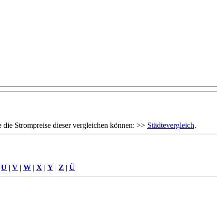
 die Strompreise dieser vergleichen können: >>
Städtevergleich
.
|
U
|
V
|
W
|
X
|
Y
|
Z
|
Ü