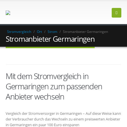
Stromvergleich
/
Ort
/
Strom
/
Stromanbieter Germaringen
Stromanbieter Germaringen
Mit dem Stromvergleich in
Germaringen zum passenden
Anbieter wechseln
Vergleich der Stromversorger in Germaringen – Auf diese Weise kann
der Verbraucher durch das Wechseln zu einem preiswerten Anbieter
in Germaringen ein paar 100 Euro einsparen