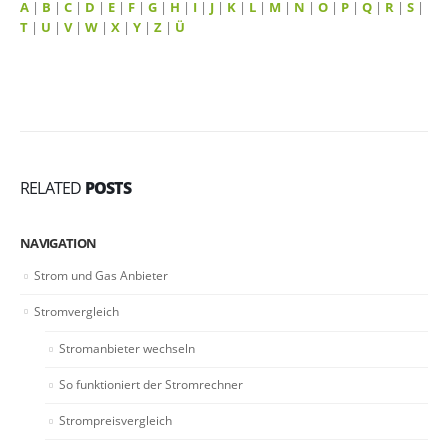
A
|
B
|
C
|
D
|
E
|
F
|
G
|
H
|
I
|
J
|
K
|
L
|
M
|
N
|
O
|
P
|
Q
|
R
|
S
|
T
|
U
|
V
|
W
|
X
|
Y
|
Z
|
Ü
RELATED
POSTS
NAVIGATION
Strom und Gas Anbieter
Stromvergleich
Stromanbieter wechseln
So funktioniert der Stromrechner
Strompreisvergleich