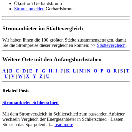
Ökostrom Gerhardsbrunn
Strom anmelden
Gerhardsbrunn
Stromanbieter im Städtevergleich
Wir haben Ihnen die 100 größten Städte zusammengetragen, damit
Sie die Strompreise dieser vergleichen können: >>
Städtevergleich
.
Weitere Orte mit den Anfangsbuchstaben
A
|
B
|
C
|
D
|
E
|
F
|
G
|
H
|
I
|
J
|
K
|
L
|
M
|
N
|
O
|
P
|
Q
|
R
|
S
|
T
|
U
|
V
|
W
|
X
|
Y
|
Z
|
Ü
Related
Posts
Stromanbieter Schlierschied
Mit dem Stromvergleich in Schlierschied zum passenden Anbieter
wechseln Vergleich der Energieanbieter in Schlierschied - Lassen
Sie sich das Sparpotential...
read more