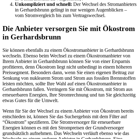
Unkompliziert und schnell:
Der Wechsel des Stromanbieters
in Gerhardsbrunn gelingt in nur wenigen Augenblicken –
vom Stromvergleich bis zum Vertragswechsel.
Die Anbieter versorgen Sie mit Ökostrom
in Gerhardsbrunn
Sie können ebenfalls zu einem Ökostromanbieter in Gerhardsbrunn
wechseln. Ebenso beim Wechsel zu einem Ökostromanbieter von
Ihrem Anbieter in Gerhardsbrunn können Sie von einer Ersparnis
profitieren, denn Ökostrom liegt nicht unbedingt in einem höheren
Preissegment. Besonders dann, wenn Sie einen eigenen Beitrag zur
Senkung von nuklearem Strom und Strom aus fossilen Brennstoffen
leisten möchten, sollte Ihre Wahl auf einen Ökostromanbieter in
Gerhardsbrunn fallen. Verringern Sie mit Ökostrom, mit Strom aus
erneuerbaren Energien, Ihre Stromrechnung und tun Sie gleichzeitig
etwas Gutes für die Umwelt.
Wenn für Sie der Wechsel zu einem Anbieter von Ökostrom bereits
entschieden ist, können Sie das Suchergebnis mit dem Filter auf
“Ökostrom” spezifieren. Die Stromversorger für erneuerbare
Energien können es mit den Strompreisen der Grundversorger
grundsätzlich aufnehmen. Das Wechseln verläuft ebenso wie das
Wechseln zu einem anderen Anbieter in Gerhardsbrunn. Eine