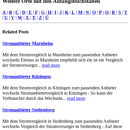
Weitere Orte mit den Anfangsbuchstaben
A
|
B
|
C
|
D
|
E
|
F
|
G
|
H
|
I
|
J
|
K
|
L
|
M
|
N
|
O
|
P
|
Q
|
R
|
S
|
T
|
U
|
V
|
W
|
X
|
Y
|
Z
|
Ü
Related
Posts
Stromanbieter Marnheim
Mit dem Stromvergleich in Marnheim zum passenden Anbieter
wechseln Ebenso in Marnheim empfiehlt sich ein ist ein Vergleich
der Stromversorger...
read more
Stromanbieter Kitzingen
Mit dem Stromvergleich in Kitzingen zum passenden Anbieter
wechseln Stromanbietervergleich in Kitzingen - So kann der
Verbraucher durch das Wechseln...
read more
Stromanbieter Stoltenberg
Mit dem Stromvergleich in Stoltenberg zum passenden Anbieter
wechseln Vergleich der Stromversorger in Stoltenberg - Auf diese