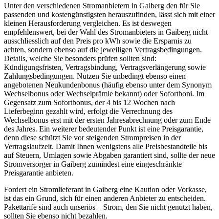
Unter den verschiedenen Stromanbietern in Gaiberg den für Sie
passenden und kostengünstigsten herauszufinden, lässt sich mit einer
kleinen Herausforderung vergleichen. Es ist deswegen
empfehlenswert, bei der Wahl des Stromanbieters in Gaiberg nicht
ausschliesslich auf den Preis pro kWh sowie die Ersparnis zu
achten, sondern ebenso auf die jeweiligen Vertragsbedingungen.
Details, welche Sie besonders prüfen sollten sind:
Kündigungsfristen, Vertragsbindung, Vertragsverlängerung sowie
Zahlungsbedingungen. Nutzen Sie unbedingt ebenso einen
angebotenen Neukundenbonus (häufig ebenso unter dem Synonym
Wechselbonus oder Wechselprämie bekannt) oder Sofortboni. Im
Gegensatz zum Sofortbonus, der 4 bis 12 Wochen nach
Lieferbeginn gezahlt wird, erfolgt die Verrechnung des
Wechselbonus erst mit der ersten Jahresabrechnung oder zum Ende
des Jahres. Ein weiterer bedeutender Punkt ist eine Preisgarantie,
denn diese schützt Sie vor steigenden Strompreisen in der
Vertragslaufzeit. Damit Ihnen wenigstens alle Preisbestandteile bis
auf Steuern, Umlagen sowie Abgaben garantiert sind, sollte der neue
Stromversorger in Gaiberg zumindest eine eingeschränkte
Preisgarantie anbieten.
Fordert ein Stromlieferant in Gaiberg eine Kaution oder Vorkasse,
ist das ein Grund, sich für einen anderen Anbieter zu entscheiden.
Pakettarife sind auch unseriös – Strom, den Sie nicht genutzt haben,
sollten Sie ebenso nicht bezahlen.