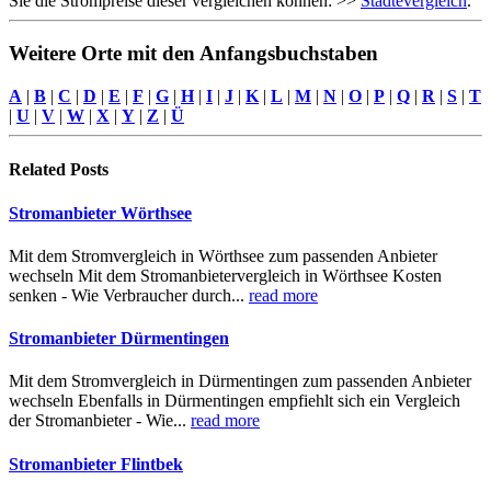
Sie die Strompreise dieser vergleichen können: >>
Städtevergleich
.
Weitere Orte mit den Anfangsbuchstaben
A
|
B
|
C
|
D
|
E
|
F
|
G
|
H
|
I
|
J
|
K
|
L
|
M
|
N
|
O
|
P
|
Q
|
R
|
S
|
T
|
U
|
V
|
W
|
X
|
Y
|
Z
|
Ü
Related
Posts
Stromanbieter Wörthsee
Mit dem Stromvergleich in Wörthsee zum passenden Anbieter
wechseln Mit dem Stromanbietervergleich in Wörthsee Kosten
senken - Wie Verbraucher durch...
read more
Stromanbieter Dürmentingen
Mit dem Stromvergleich in Dürmentingen zum passenden Anbieter
wechseln Ebenfalls in Dürmentingen empfiehlt sich ein Vergleich
der Stromanbieter - Wie...
read more
Stromanbieter Flintbek