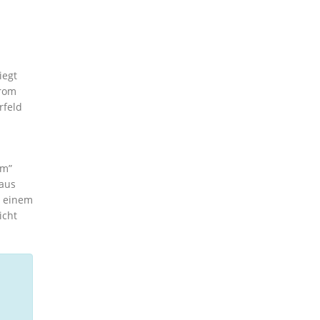
iegt
trom
rfeld
om”
 aus
d einem
icht