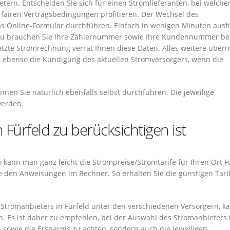
ern. Entscheiden Sie sich für einen Stromlieferanten, bei welche
 fairen Vertragsbedingungen profitieren. Der Wechsel des
das Online-Formular durchführen. Einfach in wenigen Minuten ausf
rzu brauchen Sie Ihre Zählernummer sowie Ihre Kundennummer be
letzte Stromrechnung verrät Ihnen diese Daten. Alles weitere über
Sie, ebenso die Kündigung des aktuellen Stromversorgers, wenn die
nen Sie natürlich ebenfalls selbst durchführen. Die jeweilige
werden.
Fürfeld zu berücksichtigen ist
 So kann man ganz leicht die Strompreise/Stromtarife für Ihren Ort F
e den Anweisungen im Rechner. So erhalten Sie die günstigen Tarif
Stromanbieters in Fürfeld unter den verschiedenen Versorgern, k
. Es ist daher zu empfehlen, bei der Auswahl des Stromanbieters 
h sowie die Ersparnis zu achten, sondern auch die jeweiligen