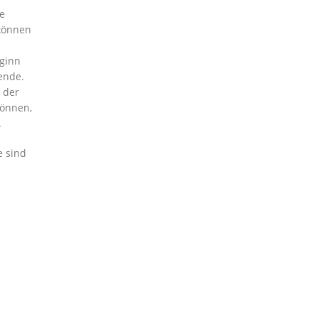
ie
 können
ginn
ende.
 der
können,
.
e sind