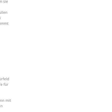
m sie
üllen
i
nimmt
ürfeld
e für
ann mit
in