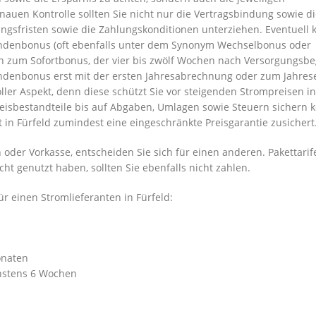
nauen Kontrolle sollten Sie nicht nur die Vertragsbindung sowie d
ngsfristen sowie die Zahlungskonditionen unterziehen. Eventuell
ndenbonus (oft ebenfalls unter dem Synonym Wechselbonus oder
 zum Sofortbonus, der vier bis zwölf Wochen nach Versorgungsbe
undenbonus erst mit der ersten Jahresabrechnung oder zum Jahres
oller Aspekt, denn diese schützt Sie vor steigenden Strompreisen in
Preisbestandteile bis auf Abgaben, Umlagen sowie Steuern sichern 
t in Fürfeld zumindest eine eingeschränkte Preisgarantie zusichert
 oder Vorkasse, entscheiden Sie sich für einen anderen. Pakettarif
ht genutzt haben, sollten Sie ebenfalls nicht zahlen.
 einen Stromlieferanten in Fürfeld:
onaten
hstens 6 Wochen