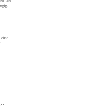
nen Sie
ngig,
 eine
n
der