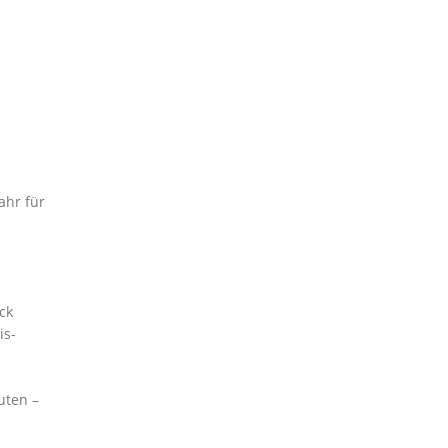
ahr für
ck
is-
uten –