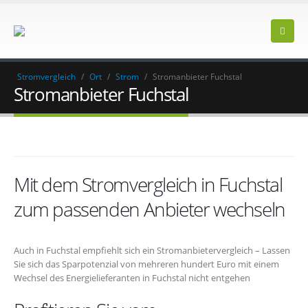
Stromvergleich
/
Ort
/
Strom
/
Stromanbieter Fuchstal
Stromanbieter Fuchstal
Mit dem Stromvergleich in Fuchstal
zum passenden Anbieter wechseln
Auch in Fuchstal empfiehlt sich ein Stromanbietervergleich – Lassen
Sie sich das Sparpotenzial von mehreren hundert Euro mit einem
Wechsel des Energielieferanten in Fuchstal nicht entgehen