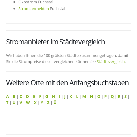
Ökostrom Fuchstal
Strom anmelden
Fuchstal
Stromanbieter im Städtevergleich
Wir haben Ihnen die 100 größten Städte zusammengetragen, damit
Sie die Strompreise dieser vergleichen können: >>
Städtevergleich
.
Weitere Orte mit den Anfangsbuchstaben
A
|
B
|
C
|
D
|
E
|
F
|
G
|
H
|
I
|
J
|
K
|
L
|
M
|
N
|
O
|
P
|
Q
|
R
|
S
|
T
|
U
|
V
|
W
|
X
|
Y
|
Z
|
Ü