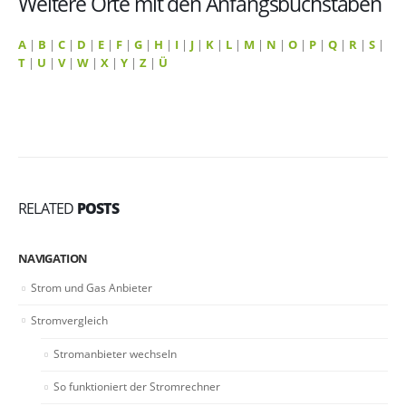
Weitere Orte mit den Anfangsbuchstaben
A
|
B
|
C
|
D
|
E
|
F
|
G
|
H
|
I
|
J
|
K
|
L
|
M
|
N
|
O
|
P
|
Q
|
R
|
S
|
T
|
U
|
V
|
W
|
X
|
Y
|
Z
|
Ü
RELATED
POSTS
NAVIGATION
Strom und Gas Anbieter
Stromvergleich
Stromanbieter wechseln
So funktioniert der Stromrechner