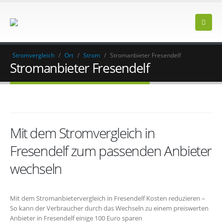
Stromvergleich
/
Ort
/
Strom
/
Stromanbieter Fresendelf
Stromanbieter Fresendelf
Mit dem Stromvergleich in
Fresendelf zum passenden Anbieter
wechseln
Mit dem Stromanbietervergleich in Fresendelf Kosten reduzieren –
So kann der Verbraucher durch das Wechseln zu einem preiswerten
Anbieter in Fresendelf einige 100 Euro sparen