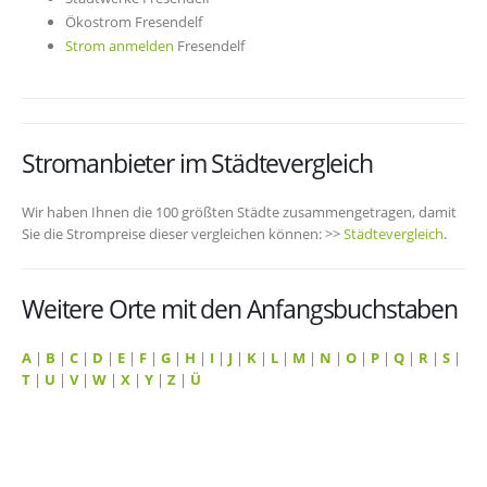
Ökostrom Fresendelf
Strom anmelden
Fresendelf
Stromanbieter im Städtevergleich
Wir haben Ihnen die 100 größten Städte zusammengetragen, damit
Sie die Strompreise dieser vergleichen können: >>
Städtevergleich
.
Weitere Orte mit den Anfangsbuchstaben
A
|
B
|
C
|
D
|
E
|
F
|
G
|
H
|
I
|
J
|
K
|
L
|
M
|
N
|
O
|
P
|
Q
|
R
|
S
|
T
|
U
|
V
|
W
|
X
|
Y
|
Z
|
Ü