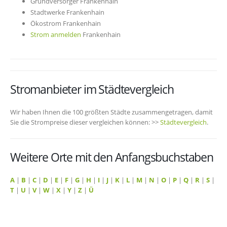
Grundversorger Frankenhain
Stadtwerke Frankenhain
Ökostrom Frankenhain
Strom anmelden
Frankenhain
Stromanbieter im Städtevergleich
Wir haben Ihnen die 100 größten Städte zusammengetragen, damit
Sie die Strompreise dieser vergleichen können: >>
Städtevergleich
.
Weitere Orte mit den Anfangsbuchstaben
A
|
B
|
C
|
D
|
E
|
F
|
G
|
H
|
I
|
J
|
K
|
L
|
M
|
N
|
O
|
P
|
Q
|
R
|
S
|
T
|
U
|
V
|
W
|
X
|
Y
|
Z
|
Ü