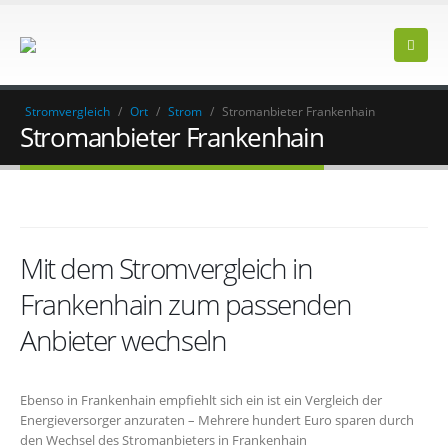
Stromvergleich
/
Ort
/
Strom
/
Stromanbieter Frankenhain
Stromanbieter Frankenhain
Mit dem Stromvergleich in
Frankenhain zum passenden
Anbieter wechseln
Ebenso in Frankenhain empfiehlt sich ein ist ein Vergleich der
Energieversorger anzuraten – Mehrere hundert Euro sparen durch
den Wechsel des Stromanbieters in Frankenhain