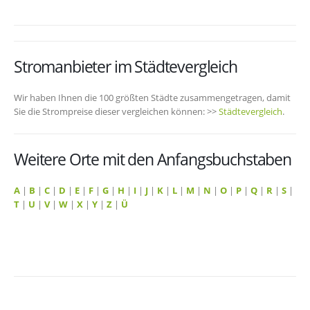
Stromanbieter im Städtevergleich
Wir haben Ihnen die 100 größten Städte zusammengetragen, damit
Sie die Strompreise dieser vergleichen können: >>
Städtevergleich
.
Weitere Orte mit den Anfangsbuchstaben
A
|
B
|
C
|
D
|
E
|
F
|
G
|
H
|
I
|
J
|
K
|
L
|
M
|
N
|
O
|
P
|
Q
|
R
|
S
|
T
|
U
|
V
|
W
|
X
|
Y
|
Z
|
Ü