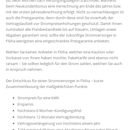
bis zwölf Wochen nach Versorgungsbeginn stattfindet, während
beim Neukundenbonus eine Verrechnung am Ende des Jahres bzw.
mit der ersten Jahresabrechnung erfolgt. Nicht zu vernachlässigen ist
auch die Preisgarantie, denn durch diese sind Sie innerhalb der
Vertragslaufzeit vor Strompreiserhöhungen geschützt. Damit Ihnen
zumindest alle Preisbestandteile bis auf Steuern, Umlagen sowie
Abgaben garantiert sind, sollte der zukünftige Stromversorger in
Flöha wenigsten eine eingeschränkte Preisgarantie anbieten.
Wählen Sie keinen Anbieter in Flöha, welcher eine Kaution oder
Vorkasse von Ihnen haben möchte. Pakettarife sind ebenso nicht
ratsam – Sie sollten lediglich für den Strom zahlen, welchen Sie auch
in Anspruch nehmen.
Der Entschluss für einen Stromversorger in Flöha – kurze
Zusammenfassung der maßgeblichsten Punkte:
Strompreis für eine kWh
Ersparnis
höchstens 6 Wochen Kündigungsfrist
höchstens 12 Monate Vertragsbindung
Vertragsverlängerung von höchstens einem Jahr
Zahlungsmodalitäten: eine Abschlagszahlung jeden Monat