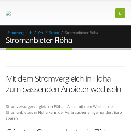
Stromvergleich
/
Ort
/
Strom
/
Stromanbieter Flöha
Stromanbieter Flöha
Mit dem Stromvergleich in Flöha
zum passenden Anbieter wechseln
Stromversorgervergleich in Flöha – Allein mit dem Wechsel des
Stromanbieters in Flöha kann der Verbraucher einige hundert Euro
sparen