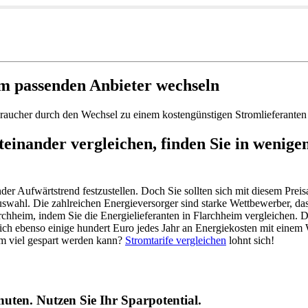
m passenden Anbieter wechseln
raucher durch den Wechsel zu einem kostengünstigen Stromlieferanten 
einander vergleichen, finden Sie in wenige
ender Aufwärtstrend festzustellen. Doch Sie sollten sich mit diesem Prei
swahl. Die zahlreichen Energieversorger sind starke Wettbewerber, das 
rchheim, indem Sie die Energielieferanten in Flarchheim vergleichen. 
ch ebenso einige hundert Euro jedes Jahr an Energiekosten mit einem
im viel gespart werden kann?
Stromtarife vergleichen
lohnt sich!
uten. Nutzen Sie Ihr Sparpotential.