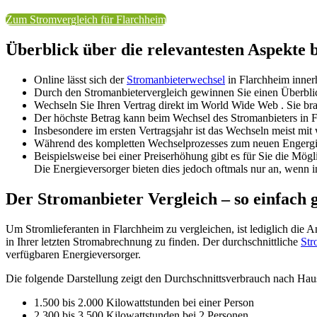
Zum Stromvergleich für Flarchheim
Überblick über die relevantesten Aspekte
Online lässt sich der
Stromanbieterwechsel
in Flarchheim inner
Durch den Stromanbietervergleich gewinnen Sie einen Überblick 
Wechseln Sie Ihren Vertrag direkt im World Wide Web . Sie 
Der höchste Betrag kann beim Wechsel des Stromanbieters in F
Insbesondere im ersten Vertragsjahr ist das Wechseln meist mit
Während des kompletten Wechselprozesses zum neuen Engergieli
Beispielsweise bei einer Preiserhöhung gibt es für Sie die M
Die Energieversorger bieten dies jedoch oftmals nur an, wenn 
Der Stromanbieter Vergleich – so einfach g
Um Stromlieferanten in Flarchheim zu vergleichen, ist lediglich die 
in Ihrer letzten Stromabrechnung zu finden. Der durchschnittliche
Str
verfügbaren Energieversorger.
Die folgende Darstellung zeigt den Durchschnittsverbrauch nach Hau
1.500 bis 2.000 Kilowattstunden bei einer Person
2.300 bis 3.500 Kilowattstunden bei 2 Personen