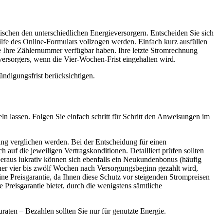
chen den unterschiedlichen Energieversorgern. Entscheiden Sie sich
ilfe des Online-Formulars vollzogen werden. Einfach kurz ausfüllen
 Ihre Zählernummer verfügbar haben. Ihre letzte Stromrechnung
versorgers, wenn die Vier-Wochen-Frist eingehalten wird.
ündigungsfrist berücksichtigen.
eln lassen. Folgen Sie einfach schritt für Schritt den Anweisungen im
ung verglichen werden. Bei der Entscheidung für einen
 auf die jeweiligen Vertragskonditionen. Detailliert prüfen sollten
beraus lukrativ können sich ebenfalls ein Neukundenbonus (häufig
er vier bis zwölf Wochen nach Versorgungsbeginn gezahlt wird,
ine Preisgarantie, da Ihnen diese Schutz vor steigenden Strompreisen
 Preisgarantie bietet, durch die wenigstens sämtliche
uraten – Bezahlen sollten Sie nur für genutzte Energie.