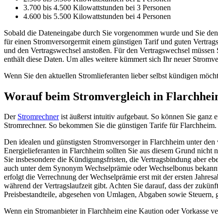
3.700 bis 4.500 Kilowattstunden bei 3 Personen
4.600 bis 5.500 Kilowattstunden bei 4 Personen
Sobald die Dateneingabe durch Sie vorgenommen wurde und Sie den B
für einen Stromversorgermit einem günstigen Tarif und guten Vertrag
und den Vertragswechsel anstoßen. Für den Vertragswechsel müssen 
enthält diese Daten. Um alles weitere kümmert sich Ihr neuer Stromv
Wenn Sie den aktuellen Stromlieferanten lieber selbst kündigen möchte
Worauf beim Stromvergleich in Flarchheim
Der
Stromrechner
ist äußerst intuitiv aufgebaut. So können Sie ganz 
Stromrechner. So bekommen Sie die günstigen Tarife für Flarchheim.
Den idealen und günstigsten Stromversorger in Flarchheim unter den 
Energielieferanten in Flarchheim sollten Sie aus diesem Grund nicht n
Sie insbesondere die Kündigungsfristen, die Vertragsbindung aber eb
auch unter dem Synonym Wechselprämie oder Wechselbonus bekannt) 
erfolgt die Verrechnung der Wechselprämie erst mit der ersten Jahres
während der Vertragslaufzeit gibt. Achten Sie darauf, dass der zukünf
Preisbestandteile, abgesehen von Umlagen, Abgaben sowie Steuern, g
Wenn ein Stromanbieter in Flarchheim eine Kaution oder Vorkasse verlan