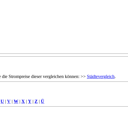
 die Strompreise dieser vergleichen können: >>
Städtevergleich
.
|
U
|
V
|
W
|
X
|
Y
|
Z
|
Ü