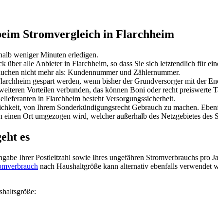
 beim Stromvergleich in Flarchheim
halb weniger Minuten erledigen.
über alle Anbieter in Flarchheim, so dass Sie sich letztendlich für e
brauchen nicht mehr als: Kundennummer und Zählernummer.
larchheim gespart werden, wenn bisher der Grundversorger mit der Ener
 weiteren Vorteilen verbunden, das können Boni oder recht preiswerte Ta
eferanten in Flarchheim besteht Versorgungssicherheit.
öglichkeit, von Ihrem Sonderkündigungsrecht Gebrauch zu machen. Eben
in einen Ort umgezogen wird, welcher außerhalb des Netzgebietes des S
eht es
Angabe Ihrer Postleitzahl sowie Ihres ungefähren Stromverbrauchs pro Ja
omverbrauch
nach Haushaltgröße kann alternativ ebenfalls verwendet 
shaltsgröße: