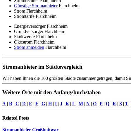
Stromrechner Flarchheim
Günstige Stromanbieter
Flarchheim
Strom Flarchheim
Stromtarife Flarchheim
Energieversorger Flarchheim
Grundversorger Flarchheim
Stadtwerke Flarchheim
Ökostrom Flarchheim
Strom anmelden
Flarchheim
Stromanbieter im Städtevergleich
Wir haben Ihnen die 100 größten Städte zusammengetragen, damit Sie
Weitere Orte mit den Anfangsbuchstaben
A
|
B
|
C
|
D
|
E
|
F
|
G
|
H
|
I
|
J
|
K
|
L
|
M
|
N
|
O
|
P
|
Q
|
R
|
S
|
T
Related
Posts
Stromanbieter Großbottwar