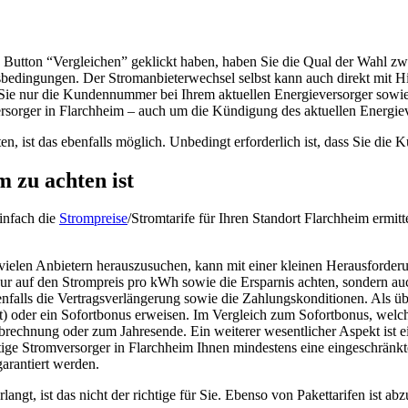
utton “Vergleichen” geklickt haben, haben Sie die Qual der Wahl zwis
sbedingungen. Der Stromanbieterwechsel selbst kann auch direkt mit H
Sie nur die Kundennummer bei Ihrem aktuellen Energieversorger sowie
ersorger in Flarchheim – auch um die Kündigung des aktuellen Energie
n, ist das ebenfalls möglich. Unbedingt erforderlich ist, dass Sie die K
 zu achten ist
einfach die
Strompreise
/Stromtarife für Ihren Standort Flarchheim ermitt
vielen Anbietern herauszusuchen, kann mit einer kleinen Herausforder
ur auf den Strompreis pro kWh sowie die Ersparnis achten, sondern auch
enfalls die Vertragsverlängerung sowie die Zahlungskonditionen. Als ü
oder ein Sofortbonus erweisen. Im Vergleich zum Sofortbonus, welch
abrechnung oder zum Jahresende. Ein weiterer wesentlicher Aspekt ist e
tige Stromversorger in Flarchheim Ihnen mindestens eine eingeschränkte
arantiert werden.
gt, ist das nicht der richtige für Sie. Ebenso von Pakettarifen ist abz