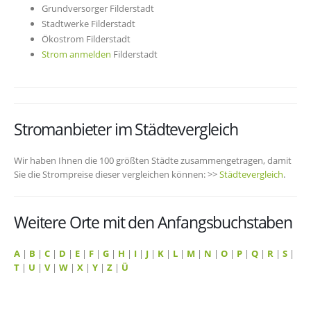
Grundversorger Filderstadt
Stadtwerke Filderstadt
Ökostrom Filderstadt
Strom anmelden
Filderstadt
Stromanbieter im Städtevergleich
Wir haben Ihnen die 100 größten Städte zusammengetragen, damit
Sie die Strompreise dieser vergleichen können: >>
Städtevergleich
.
Weitere Orte mit den Anfangsbuchstaben
A
|
B
|
C
|
D
|
E
|
F
|
G
|
H
|
I
|
J
|
K
|
L
|
M
|
N
|
O
|
P
|
Q
|
R
|
S
|
T
|
U
|
V
|
W
|
X
|
Y
|
Z
|
Ü