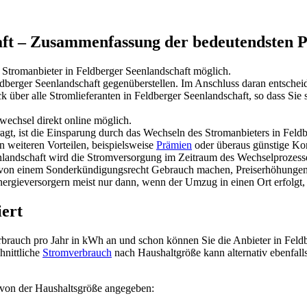
aft – Zusammenfassung der bedeutendsten 
 Stromanbieter in Feldberger Seenlandschaft möglich.
ldberger Seenlandschaft gegenüberstellen. Im Anschluss daran entscheid
 über alle Stromlieferanten in Feldberger Seenlandschaft, so dass Sie s
echsel direkt online möglich.
ragt, ist die Einsparung durch das Wechseln des Stromanbieters in Feld
n weiteren Vorteilen, beispielsweise
Prämien
oder überaus günstige Ko
landschaft wird die Stromversorgung im Zeitraum des Wechselprozesses
n von einem Sonderkündigungsrecht Gebrauch machen, Preiserhöhungen
gieversorgern meist nur dann, wenn der Umzug in einen Ort erfolgt, de
iert
erbrauch pro Jahr in kWh an und schon können Sie die Anbieter in Feld
hnittliche
Stromverbrauch
nach Haushaltgröße kann alternativ ebenfal
 von der Haushaltsgröße angegeben: