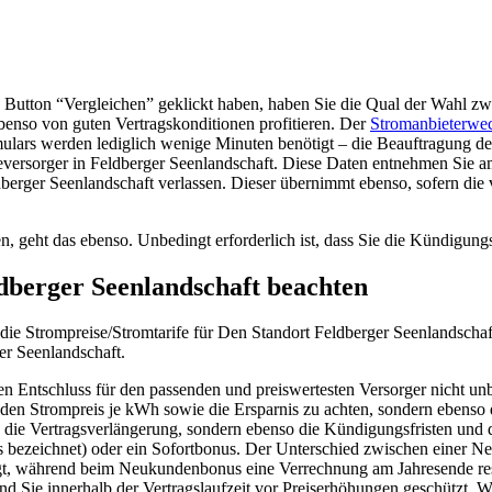
tton “Vergleichen” geklickt haben, haben Sie die Qual der Wahl zwis
ebenso von guten Vertragskonditionen profitieren. Der
Stromanbieterwe
ulars werden lediglich wenige Minuten benötigt – die Beauftragung de
rsorger in Feldberger Seenlandschaft. Diese Daten entnehmen Sie am 
dberger Seenlandschaft verlassen. Dieser übernimmt ebenso, sofern die 
, geht das ebenso. Unbedingt erforderlich ist, dass Sie die Kündigungs
ldberger Seenlandschaft beachten
cht die Strompreise/Stromtarife für Den Standort Feldberger Seenlandscha
er Seenlandschaft.
 Entschluss für den passenden und preiswertesten Versorger nicht unbed
f den Strompreis je kWh sowie die Ersparnis zu achten, sondern ebenso
die Vertragsverlängerung, sondern ebenso die Kündigungsfristen und di
bezeichnet) oder ein Sofortbonus. Der Unterschied zwischen einer Ne
t, während beim Neukundenbonus eine Verrechnung am Jahresende respek
ind Sie innerhalb der Vertragslaufzeit vor Preiserhöhungen geschützt. W