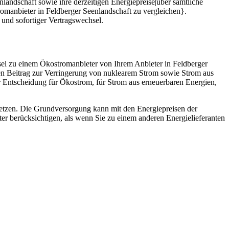
landschaft sowie ihre derzeitigen Energiepreise|über sämtliche
tromanbieter in Feldberger Seenlandschaft zu vergleichen}.
und sofortiger Vertragswechsel.
sel zu einem Ökostromanbieter von Ihrem Anbieter in Feldberger
enen Beitrag zur Verringerung von nuklearem Strom sowie Strom aus
er Entscheidung für Ökostrom, für Strom aus erneuerbaren Energien,
insetzen. Die Grundversorgung kann mit den Energiepreisen der
r berücksichtigen, als wenn Sie zu einem anderen Energielieferanten