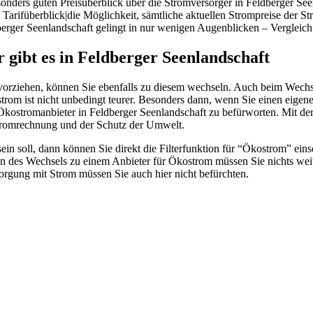
onders guten Preisüberblick über die Stromversorger in Feldberger Seen
 Tarifüberblick|die Möglichkeit, sämtliche aktuellen Strompreise der S
erger Seenlandschaft gelingt in nur wenigen Augenblicken – Vergleich 
r gibt es in Feldberger Seenlandschaft
ft vorziehen, können Sie ebenfalls zu diesem wechseln. Auch beim Wech
strom ist nicht unbedingt teurer. Besonders dann, wenn Sie einen eig
n Ökostromanbieter in Feldberger Seenlandschaft zu befürworten. Mit d
tromrechnung und der Schutz der Umwelt.
 sein soll, dann können Sie direkt die Filterfunktion für “Ökostrom” e
n des Wechsels zu einem Anbieter für Ökostrom müssen Sie nichts weite
orgung mit Strom müssen Sie auch hier nicht befürchten.