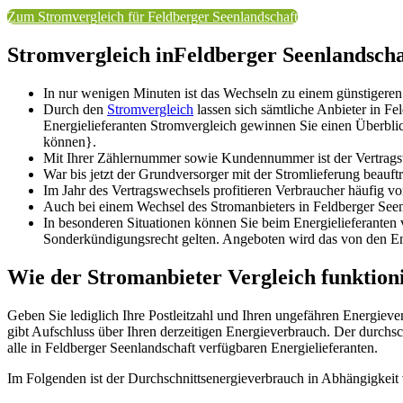
Zum Stromvergleich für Feldberger Seenlandschaft
Stromvergleich inFeldberger Seenlandsch
In nur wenigen Minuten ist das Wechseln zu einem günstigeren
Durch den
Stromvergleich
lassen sich sämtliche Anbieter in Fe
Energielieferanten Stromvergleich gewinnen Sie einen Überblick
können}.
Mit Ihrer Zählernummer sowie Kundennummer ist der Vertragsw
War bis jetzt der Grundversorger mit der Stromlieferung beauft
Im Jahr des Vertragswechsels profitieren Verbraucher häufig vo
Auch bei einem Wechsel des Stromanbieters in Feldberger Seen
In besonderen Situationen können Sie beim Energielieferante
Sonderkündigungsrecht gelten. Angeboten wird das von den Ener
Wie der Stromanbieter Vergleich funktion
Geben Sie lediglich Ihre Postleitzahl und Ihren ungefähren Energiev
gibt Aufschluss über Ihren derzeitigen Energieverbrauch. Der durchsc
alle in Feldberger Seenlandschaft verfügbaren Energielieferanten.
Im Folgenden ist der Durchschnittsenergieverbrauch in Abhängigkeit