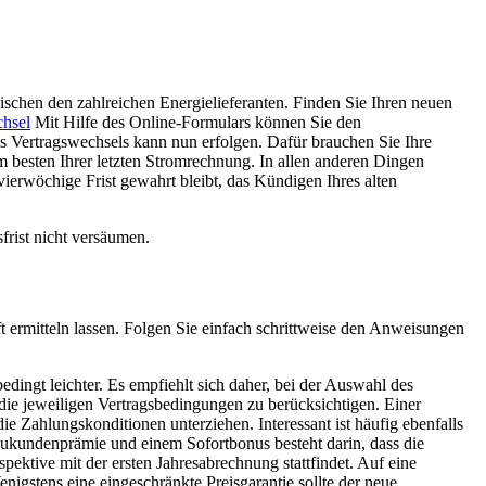
chen den zahlreichen Energielieferanten. Finden Sie Ihren neuen
chsel
Mit Hilfe des Online-Formulars können Sie den
s Vertragswechsels kann nun erfolgen. Dafür brauchen Sie Ihre
besten Ihrer letzten Stromrechnung. In allen anderen Dingen
vierwöchige Frist gewahrt bleibt, das Kündigen Ihres alten
frist nicht versäumen.
ft ermitteln lassen. Folgen Sie einfach schrittweise den Anweisungen
ingt leichter. Es empfiehlt sich daher, bei der Auswahl des
 die jeweiligen Vertragsbedingungen zu berücksichtigen. Einer
e Zahlungskonditionen unterziehen. Interessant ist häufig ebenfalls
ukundenprämie und einem Sofortbonus besteht darin, dass die
tive mit der ersten Jahresabrechnung stattfindet. Auf eine
enigstens eine eingeschränkte Preisgarantie sollte der neue