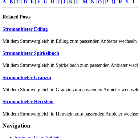
A
|
B
|
C
|
D
|
E
|
F
|
G
|
H
|
I
|
J
|
K
|
L
|
M
|
N
|
O
|
P
|
Q
|
R
|
S
|
T
Related
Posts
Stromanbieter Edling
Mit dem Stromvergleich in Edling zum passenden Anbieter wechseln 
Stromanbieter Spirkelbach
Mit dem Stromvergleich in Spirkelbach zum passenden Anbieter wechse
Stromanbieter Granzin
Mit dem Stromvergleich in Granzin zum passenden Anbieter wechseln 
Stromanbieter Herrstein
Mit dem Stromvergleich in Herrstein zum passenden Anbieter wechseln
Navigation
Strom und Gas Anbieter