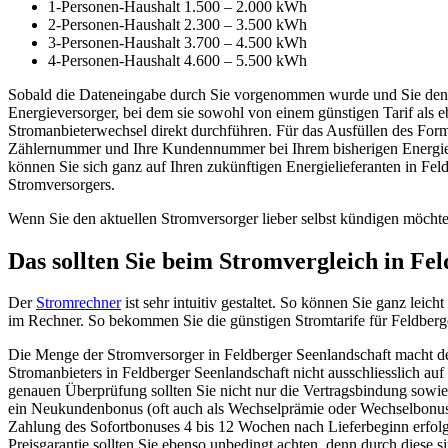
1-Personen-Haushalt 1.500 – 2.000 kWh
2-Personen-Haushalt 2.300 – 3.500 kWh
3-Personen-Haushalt 3.700 – 4.500 kWh
4-Personen-Haushalt 4.600 – 5.500 kWh
Sobald die Dateneingabe durch Sie vorgenommen wurde und Sie den Bu
Energieversorger, bei dem sie sowohl von einem günstigen Tarif als 
Stromanbieterwechsel direkt durchführen. Für das Ausfüllen des Form
Zählernummer und Ihre Kundennummer bei Ihrem bisherigen Energieve
können Sie sich ganz auf Ihren zukünftigen Energielieferanten in Fel
Stromversorgers.
Wenn Sie den aktuellen Stromversorger lieber selbst kündigen möchten
Das sollten Sie beim Stromvergleich in Fe
Der
Stromrechner
ist sehr intuitiv gestaltet. So können Sie ganz lei
im Rechner. So bekommen Sie die günstigen Stromtarife für Feldberg
Die Menge der Stromversorger in Feldberger Seenlandschaft macht den
Stromanbieters in Feldberger Seenlandschaft nicht ausschliesslich au
genauen Überprüfung sollten Sie nicht nur die Vertragsbindung sowie 
ein Neukundenbonus (oft auch als Wechselprämie oder Wechselbonus 
Zahlung des Sofortbonuses 4 bis 12 Wochen nach Lieferbeginn erfolg
Preisgarantie sollten Sie ebenso unbedingt achten, denn durch diese s