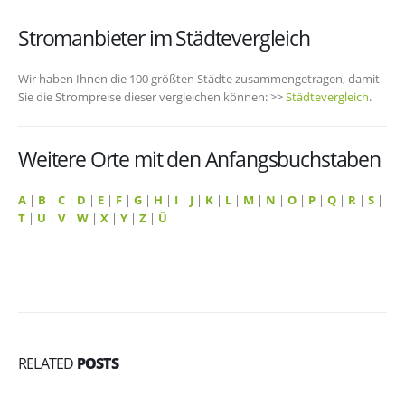
Stromanbieter im Städtevergleich
Wir haben Ihnen die 100 größten Städte zusammengetragen, damit
Sie die Strompreise dieser vergleichen können: >>
Städtevergleich
.
Weitere Orte mit den Anfangsbuchstaben
A
|
B
|
C
|
D
|
E
|
F
|
G
|
H
|
I
|
J
|
K
|
L
|
M
|
N
|
O
|
P
|
Q
|
R
|
S
|
T
|
U
|
V
|
W
|
X
|
Y
|
Z
|
Ü
RELATED
POSTS