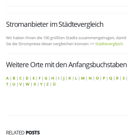
Stromanbieter im Städtevergleich
Wir haben Ihnen die 100 größten Städte zusammengetragen, damit
Sie die Strompreise dieser vergleichen können: >>
Städtevergleich
.
Weitere Orte mit den Anfangsbuchstaben
A
|
B
|
C
|
D
|
E
|
F
|
G
|
H
|
I
|
J
|
K
|
L
|
M
|
N
|
O
|
P
|
Q
|
R
|
S
|
T
|
U
|
V
|
W
|
X
|
Y
|
Z
|
Ü
RELATED
POSTS