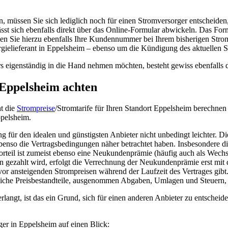
 müssen Sie sich lediglich noch für einen Stromversorger entscheiden,
sst sich ebenfalls direkt über das Online-Formular abwickeln. Das For
n Sie hierzu ebenfalls Ihre Kundennummer bei Ihrem bisherigen Stromv
rgielieferant in Eppelsheim – ebenso um die Kündigung des aktuellen S
 eigenständig in die Hand nehmen möchten, besteht gewiss ebenfalls di
 Eppelsheim achten
ht die
Strompreise
/Stromtarife für Ihren Standort Eppelsheim berechnen
ppelsheim.
für den idealen und günstigsten Anbieter nicht unbedingt leichter. Die
benso die Vertragsbedingungen näher betrachtet haben. Insbesondere d
 Vorteil ist zumeist ebenso eine Neukundenprämie (häufig auch als Wec
 gezahlt wird, erfolgt die Verrechnung der Neukundenprämie erst mit 
z vor ansteigenden Strompreisen während der Laufzeit des Vertrages gibt
tliche Preisbestandteile, ausgenommen Abgaben, Umlagen und Steuern, 
ngt, ist das ein Grund, sich für einen anderen Anbieter zu entscheiden
ger in Eppelsheim auf einen Blick: