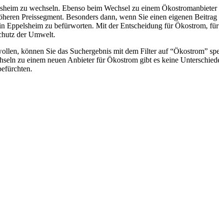
elsheim zu wechseln. Ebenso beim Wechsel zu einem Ökostromanbieter 
m höheren Preissegment. Besonders dann, wenn Sie einen eigenen Beitr
r in Eppelsheim zu befürworten. Mit der Entscheidung für Ökostrom, fü
chutz der Umwelt.
llen, können Sie das Suchergebnis mit dem Filter auf “Ökostrom” spez
seln zu einem neuen Anbieter für Ökostrom gibt es keine Unterschied
befürchten.