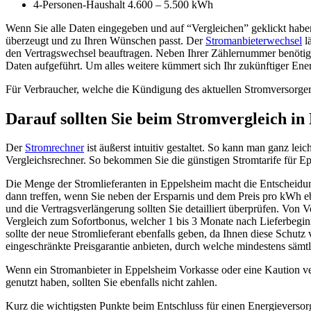
4-Personen-Haushalt 4.600 – 5.500 kWh
Wenn Sie alle Daten eingegeben und auf “Vergleichen” geklickt haben,
überzeugt und zu Ihren Wünschen passt. Der
Stromanbieterwechsel
lä
den Vertragswechsel beauftragen. Neben Ihrer Zählernummer benötige
Daten aufgeführt. Um alles weitere kümmert sich Ihr zukünftiger Ene
Für Verbraucher, welche die Kündigung des aktuellen Stromversorgers
Darauf sollten Sie beim Stromvergleich in
Der
Stromrechner
ist äußerst intuitiv gestaltet. So kann man ganz leic
Vergleichsrechner. So bekommen Sie die günstigen Stromtarife für E
Die Menge der Stromlieferanten in Eppelsheim macht die Entscheidung 
dann treffen, wenn Sie neben der Ersparnis und dem Preis pro kWh e
und die Vertragsverlängerung sollten Sie detailliert überprüfen. Von
Vergleich zum Sofortbonus, welcher 1 bis 3 Monate nach Lieferbeginn
sollte der neue Stromlieferant ebenfalls geben, da Ihnen diese Schut
eingeschränkte Preisgarantie anbieten, durch welche mindestens säm
Wenn ein Stromanbieter in Eppelsheim Vorkasse oder eine Kaution verla
genutzt haben, sollten Sie ebenfalls nicht zahlen.
Kurz die wichtigsten Punkte beim Entschluss für einen Energieversor