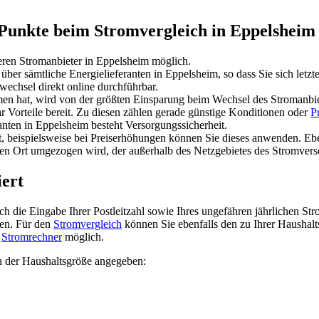
 Punkte beim Stromvergleich in Eppelsheim
eren Stromanbieter in Eppelsheim möglich.
er sämtliche Energielieferanten in Eppelsheim, so dass Sie sich letzt
echsel direkt online durchführbar.
n hat, wird von der größten Einsparung beim Wechsel des Stromanbiete
ar Vorteile bereit. Zu diesen zählen gerade günstige Konditionen oder
P
ten in Eppelsheim besteht Versorgungssicherheit.
, beispielsweise bei Preiserhöhungen können Sie dieses anwenden. E
nen Ort umgezogen wird, der außerhalb des Netzgebietes des Stromverso
iert
h die Eingabe Ihrer Postleitzahl sowie Ihres ungefähren jährlichen Str
hen. Für den
Stromvergleich
können Sie ebenfalls den zu Ihrer Haushal
n
Stromrechner
möglich.
on der Haushaltsgröße angegeben: