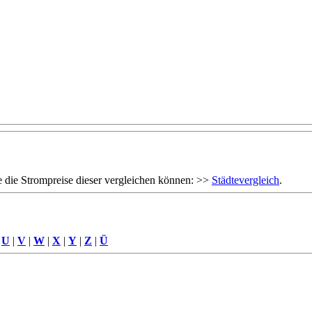
 die Strompreise dieser vergleichen können: >>
Städtevergleich
.
|
U
|
V
|
W
|
X
|
Y
|
Z
|
Ü