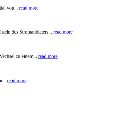
ial von...
read more
hseln des Stromanbieters...
read more
Wechsel zu einem...
read more
r...
read more