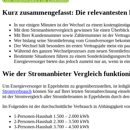
Zum Stromvergleich für Eppelsheim
Kurz zusammengefasst: Die relevantesten
In nur einigen Minuten ist der Wechsel zu einem kostengünstig
Mit dem Stromanbietervergleich gewinnen Sie einen Überblick üb
Mit Ihrer Kundennummer sowie Zählernummer ist der Vertragsw
Wer bislang seine Stromlieferung vom Grundversorger bekomme
Der Wechsel hält besonders im ersten Vertragsjahr meist ein pa
Während des ganzen Wechselprozesses zum neuen Stromlieferan
Bestimmte Situationen führen zu einem Sonderkündigungsrecht
Energieversorger bieten das jedoch zumeist nur an, wenn in ei
Wie der Stromanbieter Vergleich funktion
Um Energieversorger in Eppelsheim zu gegenüberzustellen, ist lediglic
Stromverbrauch
können Sie auf Ihrer letzten Stromabrechnung einse
ist der Stromvergleich aller Stromlieferanten in Eppelsheim durch de
Im Folgenden ist der durchschnittliche Verbrauch in Abhängigkeit v
1-Personen-Haushalt 1.500 – 2.000 kWh
2-Personen-Haushalt 2.300 – 3.500 kWh
3-Personen-Haushalt 3.700 – 4.500 kWh