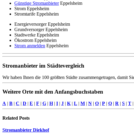
Günstige Stromanbieter
Eppelsheim
Strom Eppelsheim
Stromtarife Eppelsheim
Energieversorger Eppelsheim
Grundversorger Eppelsheim
Stadtwerke Eppelsheim
Ökostrom Eppelsheim
Strom anmelden
Eppelsheim
Stromanbieter im Städtevergleich
Wir haben Ihnen die 100 größten Städte zusammengetragen, damit Sie
Weitere Orte mit den Anfangsbuchstaben
A
|
B
|
C
|
D
|
E
|
F
|
G
|
H
|
I
|
J
|
K
|
L
|
M
|
N
|
O
|
P
|
Q
|
R
|
S
|
T
Related
Posts
Stromanbieter Diekhof