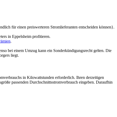
endlich für einen preiswerteren Stromlieferanten entscheiden können}.
rs in Eppelsheim profitieren.
rämien
.
benso bei einem Umzug kann ein Sonderkündigungsrecht gelten. Die
rgers liegt.
omverbrauchs in Kilowattstunden erforderlich. Ihren derzeitigen
tsgröße passenden Durchschnittsstromverbrauch eingeben. Daraufhin