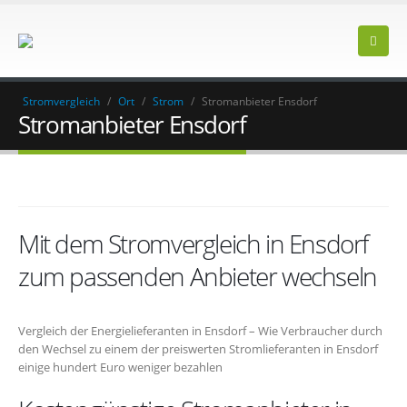
Stromvergleich
/
Ort
/
Strom
/
Stromanbieter Ensdorf
Stromanbieter Ensdorf
Mit dem Stromvergleich in Ensdorf
zum passenden Anbieter wechseln
Vergleich der Energielieferanten in Ensdorf – Wie Verbraucher durch
den Wechsel zu einem der preiswerten Stromlieferanten in Ensdorf
einige hundert Euro weniger bezahlen