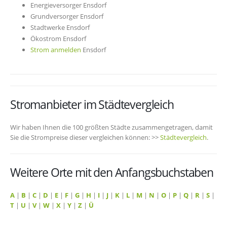
Energieversorger Ensdorf
Grundversorger Ensdorf
Stadtwerke Ensdorf
Ökostrom Ensdorf
Strom anmelden
Ensdorf
Stromanbieter im Städtevergleich
Wir haben Ihnen die 100 größten Städte zusammengetragen, damit
Sie die Strompreise dieser vergleichen können: >>
Städtevergleich
.
Weitere Orte mit den Anfangsbuchstaben
A
|
B
|
C
|
D
|
E
|
F
|
G
|
H
|
I
|
J
|
K
|
L
|
M
|
N
|
O
|
P
|
Q
|
R
|
S
|
T
|
U
|
V
|
W
|
X
|
Y
|
Z
|
Ü