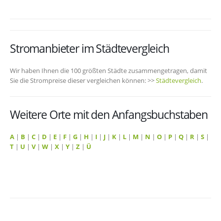
Stromanbieter im Städtevergleich
Wir haben Ihnen die 100 größten Städte zusammengetragen, damit
Sie die Strompreise dieser vergleichen können: >>
Städtevergleich
.
Weitere Orte mit den Anfangsbuchstaben
A
|
B
|
C
|
D
|
E
|
F
|
G
|
H
|
I
|
J
|
K
|
L
|
M
|
N
|
O
|
P
|
Q
|
R
|
S
|
T
|
U
|
V
|
W
|
X
|
Y
|
Z
|
Ü