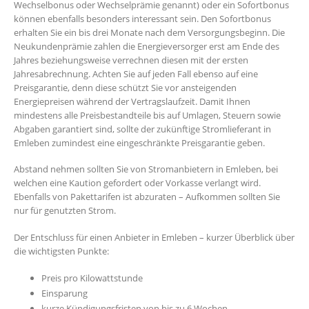
Wechselbonus oder Wechselprämie genannt) oder ein Sofortbonus
können ebenfalls besonders interessant sein. Den Sofortbonus
erhalten Sie ein bis drei Monate nach dem Versorgungsbeginn. Die
Neukundenprämie zahlen die Energieversorger erst am Ende des
Jahres beziehungsweise verrechnen diesen mit der ersten
Jahresabrechnung. Achten Sie auf jeden Fall ebenso auf eine
Preisgarantie, denn diese schützt Sie vor ansteigenden
Energiepreisen während der Vertragslaufzeit. Damit Ihnen
mindestens alle Preisbestandteile bis auf Umlagen, Steuern sowie
Abgaben garantiert sind, sollte der zukünftige Stromlieferant in
Emleben zumindest eine eingeschränkte Preisgarantie geben.
Abstand nehmen sollten Sie von Stromanbietern in Emleben, bei
welchen eine Kaution gefordert oder Vorkasse verlangt wird.
Ebenfalls von Pakettarifen ist abzuraten – Aufkommen sollten Sie
nur für genutzten Strom.
Der Entschluss für einen Anbieter in Emleben – kurzer Überblick über
die wichtigsten Punkte:
Preis pro Kilowattstunde
Einsparung
kurze Kündigungsfristen von bis zu 6 Wochen