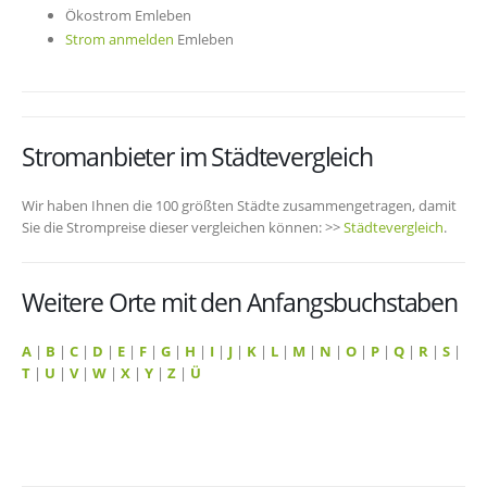
Ökostrom Emleben
Strom anmelden
Emleben
Stromanbieter im Städtevergleich
Wir haben Ihnen die 100 größten Städte zusammengetragen, damit
Sie die Strompreise dieser vergleichen können: >>
Städtevergleich
.
Weitere Orte mit den Anfangsbuchstaben
A
|
B
|
C
|
D
|
E
|
F
|
G
|
H
|
I
|
J
|
K
|
L
|
M
|
N
|
O
|
P
|
Q
|
R
|
S
|
T
|
U
|
V
|
W
|
X
|
Y
|
Z
|
Ü