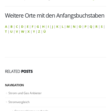
Weitere Orte mit den Anfangsbuchstaben
A
|
B
|
C
|
D
|
E
|
F
|
G
|
H
|
I
|
J
|
K
|
L
|
M
|
N
|
O
|
P
|
Q
|
R
|
S
|
T
|
U
|
V
|
W
|
X
|
Y
|
Z
|
Ü
RELATED
POSTS
NAVIGATION
Strom und Gas Anbieter
Stromvergleich