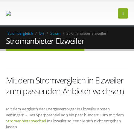
Stromvergleich
/
Ort
/
Strom
/
Stromanbieter Elzweiler
Stromanbieter Elzweiler
Mit dem Stromvergleich in Elzweiler
zum passenden Anbieter wechseln
Mit dem Vergleich der Energieversorger in Elzweiler Kosten
verringern – Das Sparpotential von ein paar hundert Euro mit dem
Stromanbieterwechsel
in Elzweiler sollten Sie sich nicht entgehen
lassen