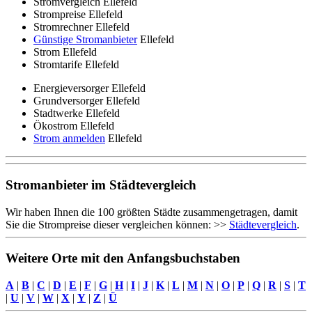
Stromvergleich Ellefeld
Strompreise Ellefeld
Stromrechner Ellefeld
Günstige Stromanbieter
Ellefeld
Strom Ellefeld
Stromtarife Ellefeld
Energieversorger Ellefeld
Grundversorger Ellefeld
Stadtwerke Ellefeld
Ökostrom Ellefeld
Strom anmelden
Ellefeld
Stromanbieter im Städtevergleich
Wir haben Ihnen die 100 größten Städte zusammengetragen, damit
Sie die Strompreise dieser vergleichen können: >>
Städtevergleich
.
Weitere Orte mit den Anfangsbuchstaben
A
|
B
|
C
|
D
|
E
|
F
|
G
|
H
|
I
|
J
|
K
|
L
|
M
|
N
|
O
|
P
|
Q
|
R
|
S
|
T
|
U
|
V
|
W
|
X
|
Y
|
Z
|
Ü