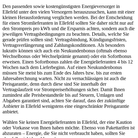
Den passenden sowie kostengünstigsten Energieversorger in
Ellefeld unter den vielen Versorgern herauszusuchen, kann mit einer
kleinen Herausforderung verglichen werden. Bei der Entscheidung
für einen Stromlieferanten in Ellefeld sollten Sie daher nicht nur auf
den Strompreis pro kWh und die Ersparnis achten, sondern auch die
jeweiligen Vertragsbedingungen zu beachten. Details, welche Sie
gerade prüfen sollten sind: Vertragsbindung, Kündigungsfristen,
Vertragsverlängerung und Zahlungskonditionen. Als besonders
lukrativ können sich auch ein Neukundenbonus (oftmals ebenso
Wechselbonus oder Wechselprämie genannt) oder ein Sofortbonus
erweisen. Einen Sofortbonus zahlen die Energielieferanten 4 bis 12
Wochen nach dem Lieferbeginn. Auf einen Neukundenbonus
müssen Sie meist bis zum Ende des Jahres bzw. bis zur ersten
Jahresabrechnung warten. Nicht zu vernachlässigen ist auch die
Preisgarantie, denn durch diese sind Sie innerhalb der
Vertragslaufzeit vor Strompreiserhöhungen sicher. Damit Ihnen
zumindest alle Preisbestandteile bis auf Steuern, Umlagen und
Abgaben garantiert sind, achten Sie darauf, dass der zukünftige
Anbieter in Ellefeld wenigstens eine eingeschränkte Preisgarantie
anbietet.
Wählen Sie keinen Energielieferanten in Ellefeld, der eine Kaution
oder Vorkasse von Ihnen haben möchte. Ebenso von Pakettarifen ist
abzuraten – Energie, die Sie nicht verbraucht haben, sollten Sie