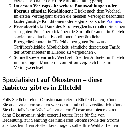
erzielen. So halten Sie Ihre Stromrechnung gering.
Im ersten Vertragsjahr weitere Bonuszahlungen oder
überaus günstige Konditionen:
Direkt nach dem Wechsel,
im ersten Vertragsjahr bieten die meisten Versorger besonders
kostengünstige Konditionen oder sogar zusätzliche
Prämien
.
Preisüberblick:
Dank des Stromvergleichs erhalten Sie einen
sehr guten Preisüberblick über die Stromlieferanten in Ellefeld
sowie ihre aktuellen Konditionen|über sämtliche
Energielieferanten in Ellefeld einen guten Preis- und
Tarifüberblick|die Möglichkeit, sämtliche derzeitigen Tarife
der Stromanbieter in Ellefeld zu vergleichen}.
Schnell sowie einfach:
Wechseln Sie den Anbieter in Ellefeld
in nur einigen Minuten – vom Stromvergleich bis zum
Vertragswechsel.
Spezialisiert auf Ökostrom – diese
Anbieter gibt es in Ellefeld
Falls Sie lieber einer Ökostromanbieter in Ellefeld hätten, können
Sie auch zu einem solchen wechseln. Und selbstverständlich können
Sie ebenfalls beim Wechseln zu einem Ökostromanbieter sparen,
denn Ökostrom ist nicht generell teurer. Ist es für Sie von
Bedeutung, zur Senkung des nuklearen Stroms sowie des Stroms
aus fossilen Brennstoffen beizutragen, sollte Ihre Wahl auf einen