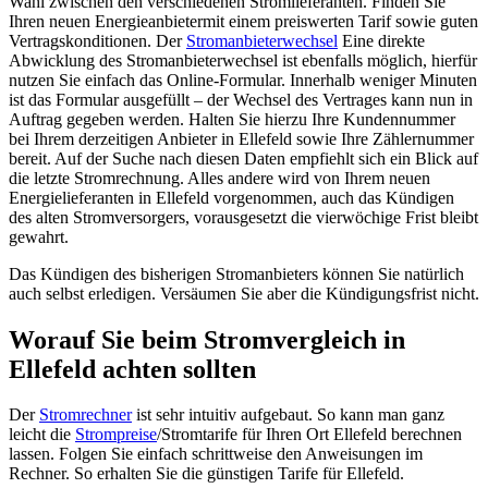
Wahl zwischen den verschiedenen Stromlieferanten. Finden Sie
Ihren neuen Energieanbietermit einem preiswerten Tarif sowie guten
Vertragskonditionen. Der
Stromanbieterwechsel
Eine direkte
Abwicklung des Stromanbieterwechsel ist ebenfalls möglich, hierfür
nutzen Sie einfach das Online-Formular. Innerhalb weniger Minuten
ist das Formular ausgefüllt – der Wechsel des Vertrages kann nun in
Auftrag gegeben werden. Halten Sie hierzu Ihre Kundennummer
bei Ihrem derzeitigen Anbieter in Ellefeld sowie Ihre Zählernummer
bereit. Auf der Suche nach diesen Daten empfiehlt sich ein Blick auf
die letzte Stromrechnung. Alles andere wird von Ihrem neuen
Energielieferanten in Ellefeld vorgenommen, auch das Kündigen
des alten Stromversorgers, vorausgesetzt die vierwöchige Frist bleibt
gewahrt.
Das Kündigen des bisherigen Stromanbieters können Sie natürlich
auch selbst erledigen. Versäumen Sie aber die Kündigungsfrist nicht.
Worauf Sie beim Stromvergleich in
Ellefeld achten sollten
Der
Stromrechner
ist sehr intuitiv aufgebaut. So kann man ganz
leicht die
Strompreise
/Stromtarife für Ihren Ort Ellefeld berechnen
lassen. Folgen Sie einfach schrittweise den Anweisungen im
Rechner. So erhalten Sie die günstigen Tarife für Ellefeld.