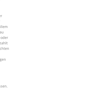
er
r
allem
nau
 oder
zahlt
Achten
agen
ssen.