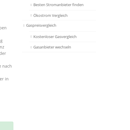
Besten Stromanbieter finden
Ökostrom Vergleich
Gaspreisvergleich
oben
Kostenloser Gasvergleich
ng
enz
Gasanbieter wechseln
der
je nach
er in