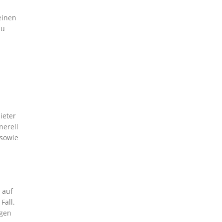
einen
zu
ieter
nerell
 sowie
 auf
Fall.
ngen