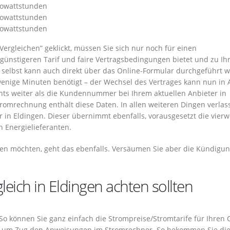
ilowattstunden
ilowattstunden
ilowattstunden
rgleichen” geklickt, müssen Sie sich nur noch für einen
 günstigeren Tarif und faire Vertragsbedingungen bietet und zu Ih
selbst kann auch direkt über das Online-Formular durchgeführt 
wenige Minuten benötigt – der Wechsel des Vertrages kann nun in 
hts weiter als die Kundennummer bei Ihrem aktuellen Anbieter in
tromrechnung enthält diese Daten. In allen weiteren Dingen verlas
r in Eldingen. Dieser übernimmt ebenfalls, vorausgesetzt die vier
n Energielieferanten.
gen möchten, geht das ebenfalls. Versäumen Sie aber die Kündigun
eich in Eldingen achten sollten
 So können Sie ganz einfach die Strompreise/Stromtarife für Ihren 
zug um Zug den Anweisungen im Stromrechner. So bekommen Sie di