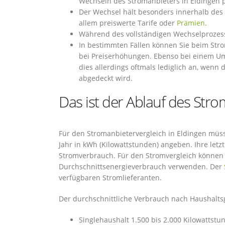
Wechseln des Stromanbieters in Eldingen pr
Der Wechsel hält besonders innerhalb des e
allem preiswerte Tarife oder
Prämien
.
Während des vollständigen Wechselprozess
In bestimmten Fällen können Sie beim Str
bei Preiserhöhungen. Ebenso bei einem Um
dies allerdings oftmals lediglich an, wenn
abgedeckt wird.
Das ist der Ablauf des Stro
Für den Stromanbietervergleich in Eldingen müss
Jahr in kWh (Kilowattstunden) angeben. Ihre letz
Stromverbrauch. Für den Stromvergleich können 
Durchschnittsenergieverbrauch verwenden. Der
verfügbaren Stromlieferanten.
Der durchschnittliche Verbrauch nach Haushaltsg
Singlehaushalt 1.500 bis 2.000 Kilowattstu