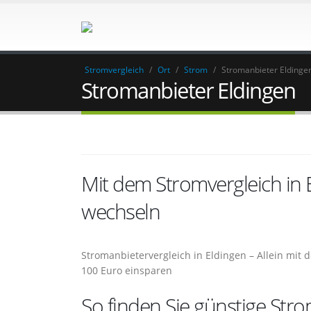
Stromvergleich
/
Ort
/
Strom
/
Stromanbieter Eldinge
Stromanbieter Eldingen
Mit dem Stromvergleich in
wechseln
Stromanbietervergleich in Eldingen – Allein mit
100 Euro einsparen
So finden Sie günstige Str