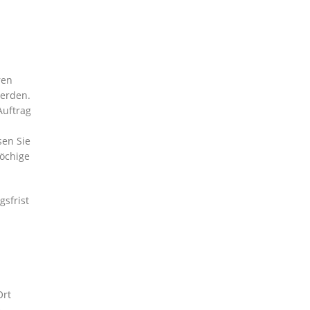
ren
werden.
Auftrag
sen Sie
wöchige
gsfrist
Ort
e