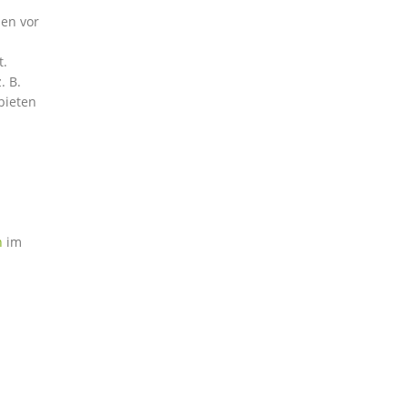
len vor
t.
. B.
bieten
h
im