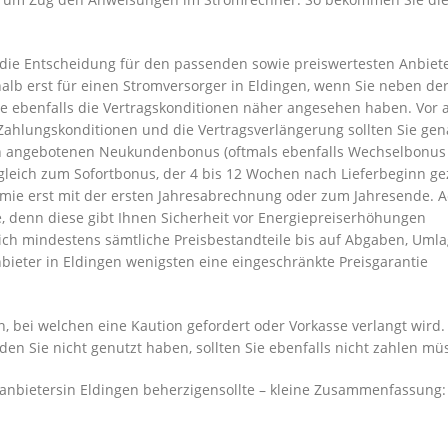
die Entscheidung für den passenden sowie preiswertesten Anbiet
halb erst für einen Stromversorger in Eldingen, wenn Sie neben de
e ebenfalls die Vertragskonditionen näher angesehen haben. Vor 
 Zahlungskonditionen und die Vertragsverlängerung sollten Sie ge
nen angebotenen Neukundenbonus (oftmals ebenfalls Wechselbonus
gleich zum Sofortbonus, der 4 bis 12 Wochen nach Lieferbeginn ge
mie erst mit der ersten Jahresabrechnung oder zum Jahresende. 
tie, denn diese gibt Ihnen Sicherheit vor Energiepreiserhöhungen
 sich mindestens sämtliche Preisbestandteile bis auf Abgaben, Uml
nbieter in Eldingen wenigsten eine eingeschränkte Preisgarantie
, bei welchen eine Kaution gefordert oder Vorkasse verlangt wird.
 den Sie nicht genutzt haben, sollten Sie ebenfalls nicht zahlen mü
nbietersin Eldingen beherzigensollte – kleine Zusammenfassung: