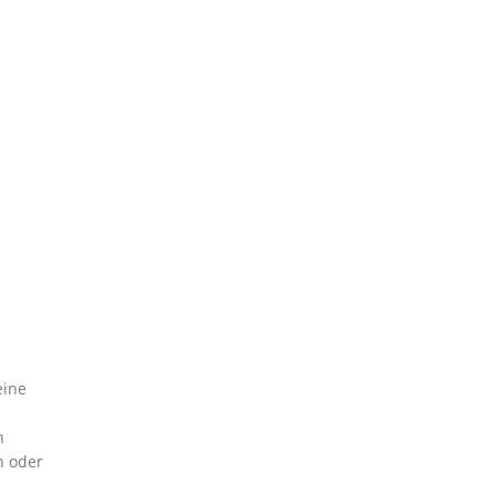
eine
n
n oder