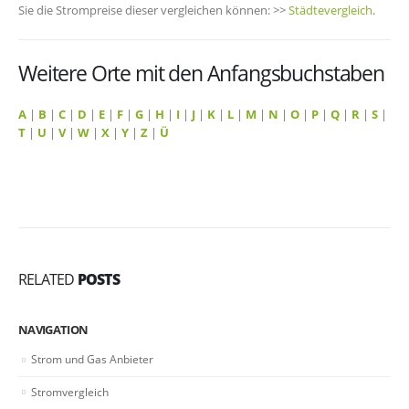
Sie die Strompreise dieser vergleichen können: >>
Städtevergleich
.
Weitere Orte mit den Anfangsbuchstaben
A
|
B
|
C
|
D
|
E
|
F
|
G
|
H
|
I
|
J
|
K
|
L
|
M
|
N
|
O
|
P
|
Q
|
R
|
S
|
T
|
U
|
V
|
W
|
X
|
Y
|
Z
|
Ü
RELATED
POSTS
NAVIGATION
Strom und Gas Anbieter
Stromvergleich