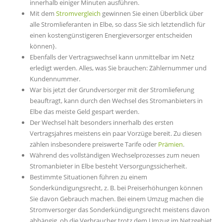
innerhalb einiger Minuten ausführen.
Mit dem
Stromvergleich
gewinnen Sie einen Überblick über
alle Stromlieferanten in Elbe, so dass Sie sich letztendlich für
einen kostengünstigeren Energieversorger entscheiden
können}.
Ebenfalls der Vertragswechsel kann unmittelbar im Netz
erledigt werden. Alles, was Sie brauchen: Zählernummer und
Kundennummer.
War bis jetzt der Grundversorger mit der Stromlieferung
beauftragt, kann durch den Wechsel des Stromanbieters in
Elbe das meiste Geld gespart werden.
Der Wechsel hält besonders innerhalb des ersten
Vertragsjahres meistens ein paar Vorzüge bereit. Zu diesen
zählen insbesondere preiswerte Tarife oder
Prämien
.
Während des vollständigen Wechselprozesses zum neuen
Stromanbieter in Elbe besteht Versorgungssicherheit.
Bestimmte Situationen führen zu einem
Sonderkündigungsrecht, z. B. bei Preiserhöhungen können
Sie davon Gebrauch machen. Bei einem Umzug machen die
Stromversorger das Sonderkündigungsrecht meistens davon
abhängig, ob die Verbraucher trotz dem Umzug im Netzgebiet