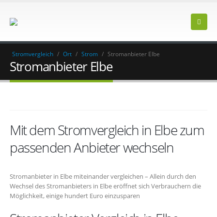
Stromvergleich
/
Ort
/
Strom
/
Stromanbieter Elbe
Stromanbieter Elbe
Mit dem Stromvergleich in Elbe zum
passenden Anbieter wechseln
Stromanbieter in Elbe miteinander vergleichen – Allein durch den
Wechsel des Stromanbieters in Elbe eröffnet sich Verbrauchern die
Möglichkeit, einige hundert Euro einzusparen