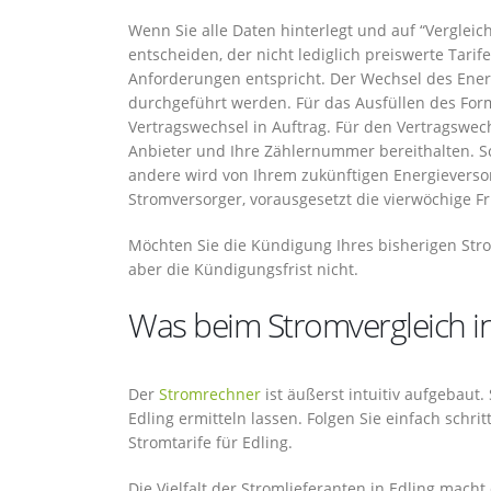
Wenn Sie alle Daten hinterlegt und auf “Vergleic
entscheiden, der nicht lediglich preiswerte Tarif
Anforderungen entspricht. Der Wechsel des Energ
durchgeführt werden. Für das Ausfüllen des For
Vertragswechsel in Auftrag. Für den Vertragswe
Anbieter und Ihre Zählernummer bereithalten. Sc
andere wird von Ihrem zukünftigen Energieverso
Stromversorger, vorausgesetzt die vierwöchige Fr
Möchten Sie die Kündigung Ihres bisherigen Str
aber die Kündigungsfrist nicht.
Was beim Stromvergleich in 
Der
Stromrechner
ist äußerst intuitiv aufgebaut
Edling ermitteln lassen. Folgen Sie einfach schri
Stromtarife für Edling.
Die Vielfalt der Stromlieferanten in Edling mach