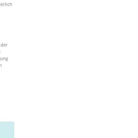
erlich
 der
n
kung
n