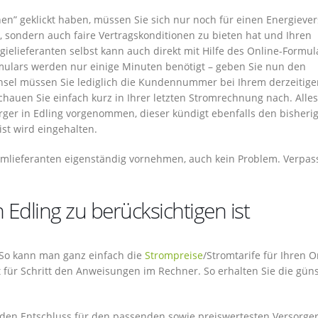
hen” geklickt haben, müssen Sie sich nur noch für einen Energieve
e, sondern auch faire Vertragskonditionen zu bieten hat und Ihren
ielieferanten selbst kann auch direkt mit Hilfe des Online-Formul
mulars werden nur einige Minuten benötigt – geben Sie nun den
chsel müssen Sie lediglich die Kundennummer bei Ihrem derzeitige
hauen Sie einfach kurz in Ihrer letzten Stromrechnung nach. Alles
rger in Edling vorgenommen, dieser kündigt ebenfalls den bisheri
ist wird eingehalten.
omlieferanten eigenständig vornehmen, auch kein Problem. Verpas
Edling zu berücksichtigen ist
. So kann man ganz einfach die
Strompreise
/Stromtarife für Ihren O
tt für Schritt den Anweisungen im Rechner. So erhalten Sie die gün
t den Entschluss für den passenden sowie preiswertesten Versorger