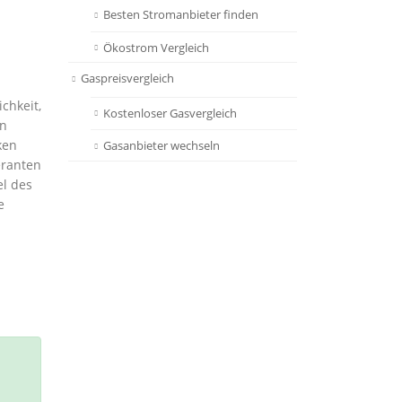
Besten Stromanbieter finden
Ökostrom Vergleich
Gaspreisvergleich
chkeit,
Kostenloser Gasvergleich
in
ken
Gasanbieter wechseln
eranten
el des
e