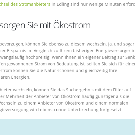
hsel des Stromanbieters
in Edling sind nur wenige Minuten erford
ersorgen Sie mit Ökostrom
g bevorzugen, können Sie ebenso zu diesem wechseln. Ja, und sogar
r Ersparnis im Vergleich zu Ihrem bisherigen Energieversorger i
zwangsläufig hochpreisig. Wenn Ihnen ein eigener Beitrag zur Sen
en gewonnenen Strom von Bedeutung ist, sollten Sie sich für eine
strom können Sie die Natur schönen und gleichzeitig Ihre
aren Energien.
ieter wechseln, können Sie das Suchergebnis mit dem Filter auf
 der Mehrheit der Anbieter von Ökostrom häufig günstiger als die
echseln zu einem Anbieter von Ökostrom und einem normalen
rgieversorgung wird ebenso ohne Unterbrechung fortgesetzt.