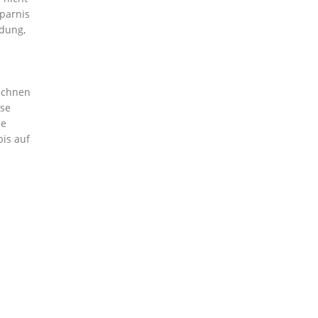
sparnis
ndung,
echnen
ese
ie
bis auf