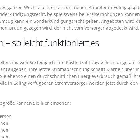
m des ganzen Wechselprozesses zum neuen Anbieter in Edling gege
nderkündigungsrecht, beispielsweise bei Preiserhöhungen können
mzug kann ein Sonderkündigungsrecht gelten. Angeboten wird d
nen Ort umgezogen wird, der nicht vom Versorger abgedeckt wird.
– so leicht funktioniert es
len, müssen Sie lediglich Ihre Postleitzahl sowie Ihren ungefähre
en) angeben. Ihre letzte Stromabrechnung schafft Klarheit über I
 Sie ebenso einen durchschnittlichen Energieverbrauch gemäß Ihr
lle in Edling verfügbaren Stromversorger werden jetzt durch den
sgröße können Sie hier einsehen:
Person
onen
onen
onen