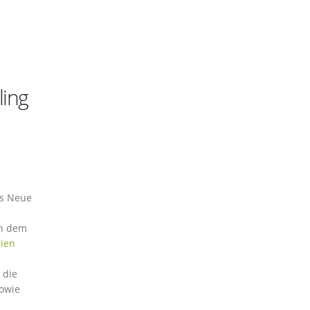
ling
fs Neue
ch dem
ien
 die
sowie