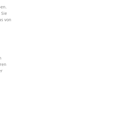
ben.
 Sie
as von
n
hren
er