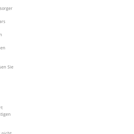
rsorger
ars
n
gen
sen Sie
rt
stigen
 nicht