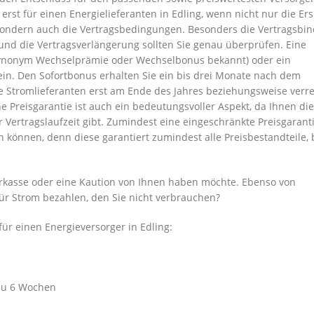
erst für einen Energielieferanten in Edling, wenn nicht nur die Er
 sondern auch die Vertragsbedingungen. Besonders die Vertragsbi
und die Vertragsverlängerung sollten Sie genau überprüfen. Eine
ynonym Wechselprämie oder Wechselbonus bekannt) oder ein
ein. Den Sofortbonus erhalten Sie ein bis drei Monate nach dem
 Stromlieferanten erst am Ende des Jahres beziehungsweise verr
e Preisgarantie ist auch ein bedeutungsvoller Aspekt, da Ihnen di
Vertragslaufzeit gibt. Zumindest eine eingeschränkte Preisgarant
n können, denn diese garantiert zumindest alle Preisbestandteile, 
orkasse oder eine Kaution von Ihnen haben möchte. Ebenso von
 für Strom bezahlen, den Sie nicht verbrauchen?
ür einen Energieversorger in Edling:
 zu 6 Wochen