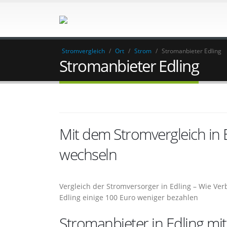
Stromvergleich
/
Ort
/
Strom
/
Stromanbieter Edling
Stromanbieter Edling
Mit dem Stromvergleich in
wechseln
Vergleich der Stromversorger in Edling – Wie Ve
Edling einige 100 Euro weniger bezahlen
Stromanbieter in Edling mit