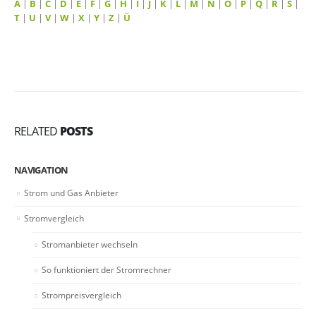
A
|
B
|
C
|
D
|
E
|
F
|
G
|
H
|
I
|
J
|
K
|
L
|
M
|
N
|
O
|
P
|
Q
|
R
|
S
|
T
|
U
|
V
|
W
|
X
|
Y
|
Z
|
Ü
RELATED
POSTS
NAVIGATION
Strom und Gas Anbieter
Stromvergleich
Stromanbieter wechseln
So funktioniert der Stromrechner
Strompreisvergleich