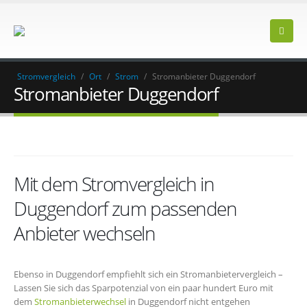
Stromvergleich
/
Ort
/
Strom
/
Stromanbieter Duggendorf
Stromanbieter Duggendorf
Mit dem Stromvergleich in
Duggendorf zum passenden
Anbieter wechseln
Ebenso in Duggendorf empfiehlt sich ein Stromanbietervergleich –
Lassen Sie sich das Sparpotenzial von ein paar hundert Euro mit
dem
Stromanbieterwechsel
in Duggendorf nicht entgehen