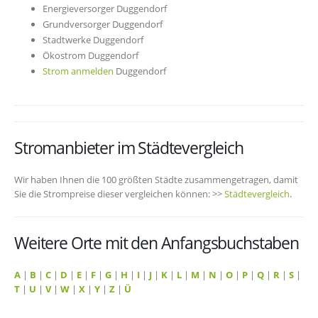
Energieversorger Duggendorf
Grundversorger Duggendorf
Stadtwerke Duggendorf
Ökostrom Duggendorf
Strom anmelden
Duggendorf
Stromanbieter im Städtevergleich
Wir haben Ihnen die 100 größten Städte zusammengetragen, damit
Sie die Strompreise dieser vergleichen können: >>
Städtevergleich
.
Weitere Orte mit den Anfangsbuchstaben
A
|
B
|
C
|
D
|
E
|
F
|
G
|
H
|
I
|
J
|
K
|
L
|
M
|
N
|
O
|
P
|
Q
|
R
|
S
|
T
|
U
|
V
|
W
|
X
|
Y
|
Z
|
Ü