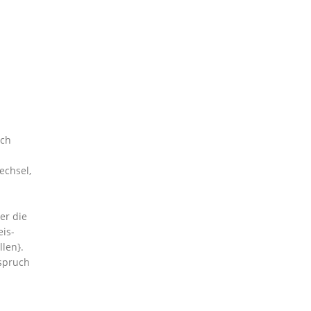
ich
echsel,
er die
eis-
len}.
spruch