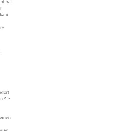
ot hat
r
 kann
re
ei
ndort
n Sie
leinen
nauen