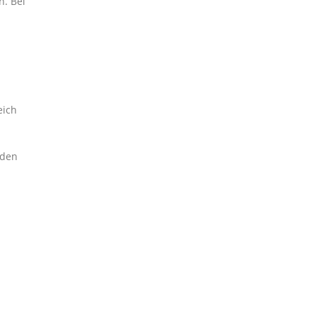
n. Bei
eich
 den