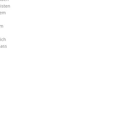
isten
dem
am
ich
dass