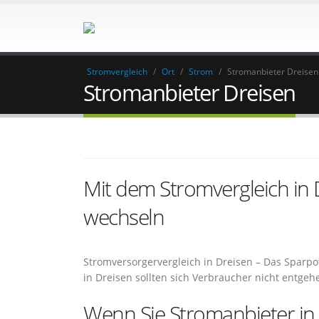
Stromvergleich
/
Ort
/
Strom
/
Stromanbieter Dreisen
Stromanbieter Dreisen
Mit dem Stromvergleich in
wechseln
Stromversorgervergleich in Dreisen – Das Sparp
in Dreisen sollten sich Verbraucher nicht entgeh
Wenn Sie Stromanbieter in 