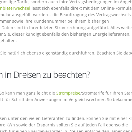
ngünstige Tarife, sondern auch faire Vertragsbedingungen im Angeb
nbieterwechsel
lässt sich ebenfalls direkt mit dem Online-Formula
mular ausgefüllt werden – die Beauftragung des Vertragswechsels
nummer sowie Ihre Kundennummer bei Ihrem bisherigen
n Daten sind in Ihrer letzten Stromrechnung aufgeführt. Alles weite
 Sie, dieser kündigt ebenfalls den bisherigen Energielieferanten,
gehalten.
Sie natürlich ebenso eigenständig durchführen. Beachten Sie dab
h in Dreisen zu beachten?
. So kann man ganz leicht die
Strompreise
/Stromtarife für Ihren Sta
ritt für Schritt den Anweisungen im Vergleichsrechner. So bekomme
en unter den vielen Lieferanten zu finden, können Sie mit einer k
o kWh sowie der Ersparnis sollten Sie auf jeden Fall ebenso die
sich für einen Energieversorger in Dreisen entscheiden. Einer ge