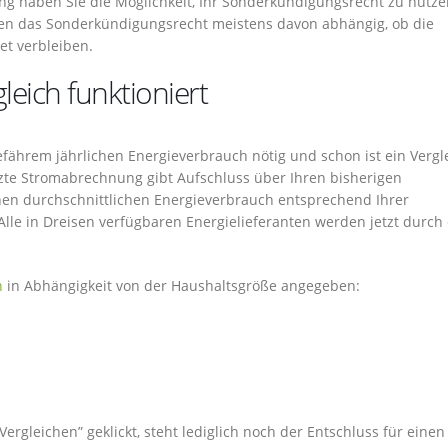
ng haben Sie die Möglichkeit, Ihr Sonderkündigungsrecht zu nutze
en das Sonderkündigungsrecht meistens davon abhängig, ob die
t verbleiben.
eich funktioniert
efährem jährlichen Energieverbrauch nötig und schon ist ein Vergl
etzte Stromabrechnung gibt Aufschluss über Ihren bisherigen
inen durchschnittlichen Energieverbrauch entsprechend Ihrer
lle in Dreisen verfügbaren Energielieferanten werden jetzt durch
h
in Abhängigkeit von der Haushaltsgröße angegeben:
gleichen” geklickt, steht lediglich noch der Entschluss für einen