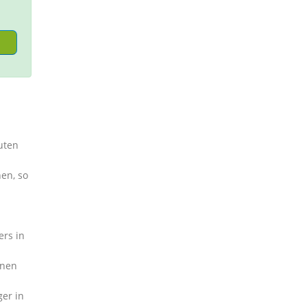
uten
en, so
ers in
nnen
er in