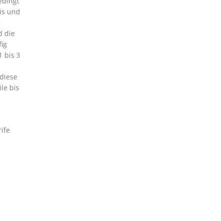
edingt
nis und
g
d die
ig
 bis 3
 diese
le bis
ife