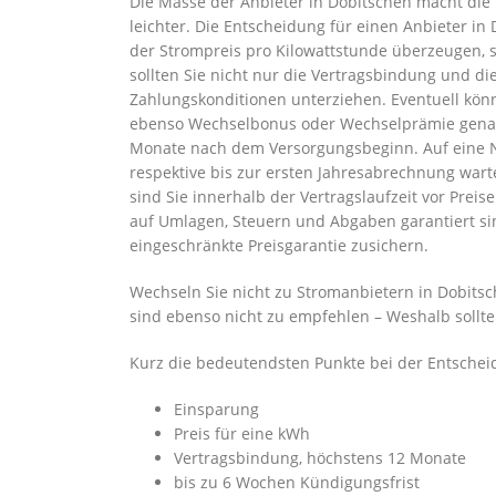
Die Masse der Anbieter in Dobitschen macht die
leichter. Die Entscheidung für einen Anbieter in 
der Strompreis pro Kilowattstunde überzeugen, s
sollten Sie nicht nur die Vertragsbindung und d
Zahlungskonditionen unterziehen. Eventuell kö
ebenso Wechselbonus oder Wechselprämie genann
Monate nach dem Versorgungsbeginn. Auf eine 
respektive bis zur ersten Jahresabrechnung warte
sind Sie innerhalb der Vertragslaufzeit vor Prei
auf Umlagen, Steuern und Abgaben garantiert sin
eingeschränkte Preisgarantie zusichern.
Wechseln Sie nicht zu Stromanbietern in Dobitsch
sind ebenso nicht zu empfehlen – Weshalb sollte
Kurz die bedeutendsten Punkte bei der Entscheid
Einsparung
Preis für eine kWh
Vertragsbindung, höchstens 12 Monate
bis zu 6 Wochen Kündigungsfrist