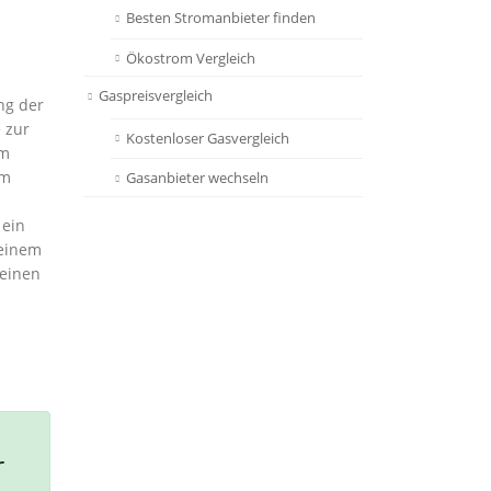
Besten Stromanbieter finden
Ökostrom Vergleich
Gaspreisvergleich
ng der
 zur
Kostenloser Gasvergleich
um
om
Gasanbieter wechseln
 ein
 einem
einen
r