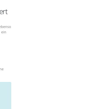
ert
 ebenso
 ein
ine