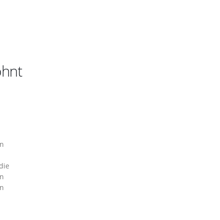
ohnt
en
die
en
en