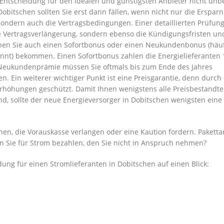
 Entscheidung für den idealen und günstigsten Anbieter nicht unb
Dobitschen sollten Sie erst dann fällen, wenn nicht nur die Erspar
ondern auch die Vertragsbedingungen. Einer detaillierten Prüfun
ie Vertragsverlängerung, sondern ebenso die Kündigungsfristen un
nnen Sie auch einen Sofortbonus oder einen Neukundenbonus (häuf
t) bekommen. Einen Sofortbonus zahlen die Energielieferanten 1
Neukundenprämie müssen Sie oftmals bis zum Ende des Jahres
n. Ein weiterer wichtiger Punkt ist eine Preisgarantie, denn durch
serhöhungen geschützt. Damit Ihnen wenigstens alle Preisbestandtei
d, sollte der neue Energieversorger in Dobitschen wenigsten eine
en, die Vorauskasse verlangen oder eine Kaution fordern. Pakettar
n Sie für Strom bezahlen, den Sie nicht in Anspruch nehmen?
ung für einen Stromlieferanten in Dobitschen auf einen Blick: