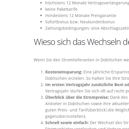
höchstens 12 Monate Vertragsverlängerun
keine Pakettarife
mindestens 12 Monate Preisgarantie
Sofortbonus bzw. Neukundenbonus
Zahlungsbedingungen: eine Abschlagszahlu
Wieso sich das Wechseln de
Wenn Sie den Stromlieferanten in Dobitschen wec
Kosteneinsparung:
Eine jährliche Ersparni
Dobitschen erzielen. So halten Sie Ihre St
Im ersten Vertragsjahr zusätzliche Boni od
Vertragsjahr dürfen Sie sich oft auf recht p
Überblick über die Strompreise:
Dank des 
Anbieter in Dobitschen sowie ihre aktuell
guten Preis- und Tarifüberblick|die Möglic
gegenüberzustellen}.
Schnell sowie einfach:
Der Wechsel des Str
Stromanbieter vergleichen und Vertrag we