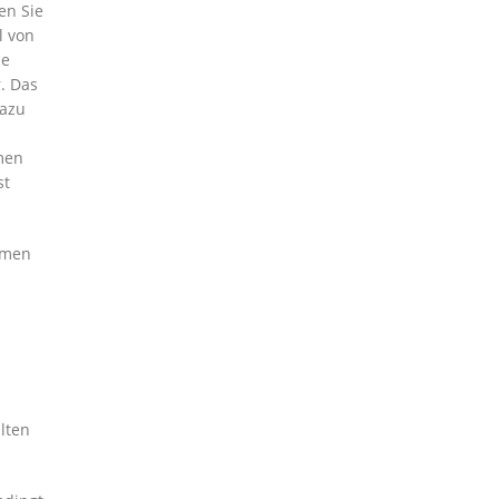
en Sie
l von
ne
r. Das
dazu
mmen
st
umen
lten