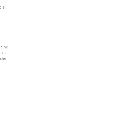
iel.
 eine
lbst
iche