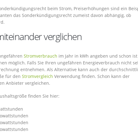
onderkündigungsrecht beim Strom, Preiserhöhungen sind ein Beisp
ranten das Sonderkündigungsrecht zumeist davon abhängig, ob
rd.
iteinander verglichen
n ungefähren
Stromverbrauch
im Jahr in kWh angeben und schon ist
en möglich. Falls Sie Ihren ungefähren Energieverbrauch nicht se
brechnung entnehmen. Als Alternative kann auch der durchschnittl
ße für den
Stromvergleich
Verwendung finden. Schon kann der
en Anbieter vergleichen.
shaltsgröße finden Sie hier:
wattstunden
ilowattstunden
ilowattstunden
ilowattstunden