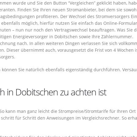
mmen wurde und Sie den Button “Vergleichen” geklickt haben, hab
eranten. Finden Sie Ihren neuen Stromanbieter, bei dem sie sowoh
ragsbedingungen profitieren. Der Wechsel des Stromversorgers Ei
t ebenfalls möglich, hierfür nutzen Sie einfach das Online-Formula
inuten – nun nur noch den Vertragswechsel beauftragen. Was Sie 
tigen Energieversorger in Dobitschen sowie Ihre Zählernummer.
rechnung nach. In allen weiteren Dingen verlassen Sie sich vollko
en. Dieser übernimmt auch, vorausgesetzt die Frist von 4 Wochen i
sorgers.
n können Sie natürlich ebenfalls eigenständig durchführen. Versä
 in Dobitschen zu achten ist
 So kann man ganz leicht die Strompreise/Stromtarife für Ihren Ort
schritt für Schritt den Anweisungen im Vergleichsrechner. So erha