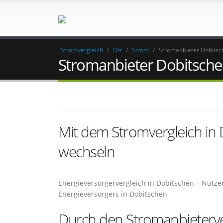
Stromvergleich
/
Ort
/
Strom
/
Stromanbieter Dobitsc
Stromanbieter Dobitsch
Mit dem Stromvergleich in
wechseln
Energieversorgervergleich in Dobitschen – Nutze
Energieversorgers in Dobitschen
Durch den Stromanbieterve