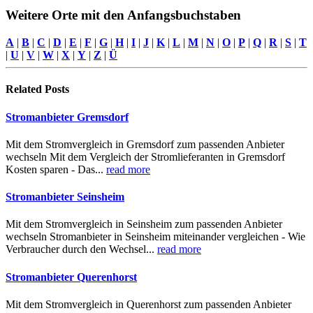
Weitere Orte mit den Anfangsbuchstaben
A
|
B
|
C
|
D
|
E
|
F
|
G
|
H
|
I
|
J
|
K
|
L
|
M
|
N
|
O
|
P
|
Q
|
R
|
S
|
T
|
U
|
V
|
W
|
X
|
Y
|
Z
|
Ü
Related
Posts
Stromanbieter Gremsdorf
Mit dem Stromvergleich in Gremsdorf zum passenden Anbieter
wechseln Mit dem Vergleich der Stromlieferanten in Gremsdorf
Kosten sparen - Das...
read more
Stromanbieter Seinsheim
Mit dem Stromvergleich in Seinsheim zum passenden Anbieter
wechseln Stromanbieter in Seinsheim miteinander vergleichen - Wie
Verbraucher durch den Wechsel...
read more
Stromanbieter Querenhorst
Mit dem Stromvergleich in Querenhorst zum passenden Anbieter