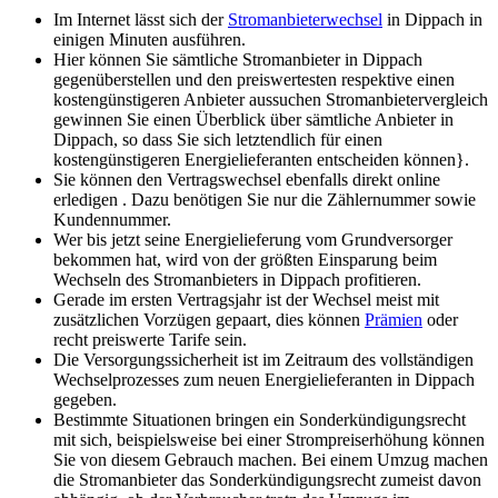
Im Internet lässt sich der
Stromanbieterwechsel
in Dippach in
einigen Minuten ausführen.
Hier können Sie sämtliche Stromanbieter in Dippach
gegenüberstellen und den preiswertesten respektive einen
kostengünstigeren Anbieter aussuchen Stromanbietervergleich
gewinnen Sie einen Überblick über sämtliche Anbieter in
Dippach, so dass Sie sich letztendlich für einen
kostengünstigeren Energielieferanten entscheiden können}.
Sie können den Vertragswechsel ebenfalls direkt online
erledigen . Dazu benötigen Sie nur die Zählernummer sowie
Kundennummer.
Wer bis jetzt seine Energielieferung vom Grundversorger
bekommen hat, wird von der größten Einsparung beim
Wechseln des Stromanbieters in Dippach profitieren.
Gerade im ersten Vertragsjahr ist der Wechsel meist mit
zusätzlichen Vorzügen gepaart, dies können
Prämien
oder
recht preiswerte Tarife sein.
Die Versorgungssicherheit ist im Zeitraum des vollständigen
Wechselprozesses zum neuen Energielieferanten in Dippach
gegeben.
Bestimmte Situationen bringen ein Sonderkündigungsrecht
mit sich, beispielsweise bei einer Strompreiserhöhung können
Sie von diesem Gebrauch machen. Bei einem Umzug machen
die Stromanbieter das Sonderkündigungsrecht zumeist davon