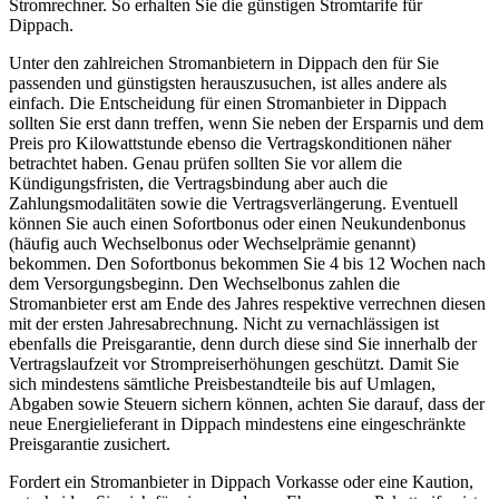
Stromrechner. So erhalten Sie die günstigen Stromtarife für
Dippach.
Unter den zahlreichen Stromanbietern in Dippach den für Sie
passenden und günstigsten herauszusuchen, ist alles andere als
einfach. Die Entscheidung für einen Stromanbieter in Dippach
sollten Sie erst dann treffen, wenn Sie neben der Ersparnis und dem
Preis pro Kilowattstunde ebenso die Vertragskonditionen näher
betrachtet haben. Genau prüfen sollten Sie vor allem die
Kündigungsfristen, die Vertragsbindung aber auch die
Zahlungsmodalitäten sowie die Vertragsverlängerung. Eventuell
können Sie auch einen Sofortbonus oder einen Neukundenbonus
(häufig auch Wechselbonus oder Wechselprämie genannt)
bekommen. Den Sofortbonus bekommen Sie 4 bis 12 Wochen nach
dem Versorgungsbeginn. Den Wechselbonus zahlen die
Stromanbieter erst am Ende des Jahres respektive verrechnen diesen
mit der ersten Jahresabrechnung. Nicht zu vernachlässigen ist
ebenfalls die Preisgarantie, denn durch diese sind Sie innerhalb der
Vertragslaufzeit vor Strompreiserhöhungen geschützt. Damit Sie
sich mindestens sämtliche Preisbestandteile bis auf Umlagen,
Abgaben sowie Steuern sichern können, achten Sie darauf, dass der
neue Energielieferant in Dippach mindestens eine eingeschränkte
Preisgarantie zusichert.
Fordert ein Stromanbieter in Dippach Vorkasse oder eine Kaution,