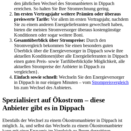
den jährlichen Wechsel des Stromanbieters in Dippach
erreichen. So halten Sie Ihre Stromrechnung gering.
Im ersten Vertragsjahr weitere Prämien oder überaus
preiswerte Tarife:
Vor allem im ersten Vertragsjahr, nachdem
Sie zu einem anderen Energielieferanten gewechselt haben,
bieten die meisten Stromversorger überaus kostengünstige
Konditionen oder sogar weitere Boni.
Gesamtüberblick über Strompreise:
Durch den
Stromvergleich bekommen Sie einen besonders guten
Überblick über die Energieversorger in Dippach sowie ihre
aktuellen Konditionen|über alle Energielieferanten in Dippach
einen guten Preis- sowie Tarifüberblick|die Möglichkeit, alle
aktuellen Strompreise der Anbieter in Dippach zu
vergleichen}.
Einfach sowie schnell:
Wechseln Sie den Energieversorger
in Dippach in nur einigen Minuten – vom
Strompreisvergleich
bis zum Wechsel des Anbieters.
Spezialisiert auf Ökostrom – diese
Anbieter gibt es in Dippach
Ebenfalls der Wechsel zu einem Ökostromanbieter in Dippach ist
möglich. Ja, und selbst das Wechseln zu einem Ökostromanbieter
kann mit einer Ersparnis im Vergleich zu Ihrem derzeitigen