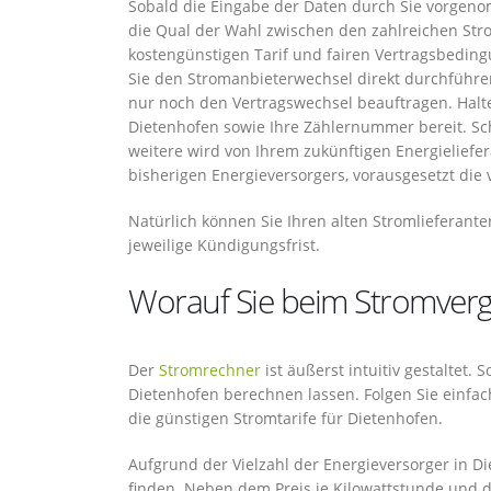
Sobald die Eingabe der Daten durch Sie vorgeno
die Qual der Wahl zwischen den zahlreichen Str
kostengünstigen Tarif und fairen Vertragsbedin
Sie den Stromanbieterwechsel direkt durchführe
nur noch den Vertragswechsel beauftragen. Halt
Dietenhofen sowie Ihre Zählernummer bereit. Sch
weitere wird von Ihrem zukünftigen Energieliefe
bisherigen Energieversorgers, vorausgesetzt die v
Natürlich können Sie Ihren alten Stromlieferant
jeweilige Kündigungsfrist.
Worauf Sie beim Stromvergl
Der
Stromrechner
ist äußerst intuitiv gestaltet.
Dietenhofen berechnen lassen. Folgen Sie einfac
die günstigen Stromtarife für Dietenhofen.
Aufgrund der Vielzahl der Energieversorger in Di
finden. Neben dem Preis je Kilowattstunde und d