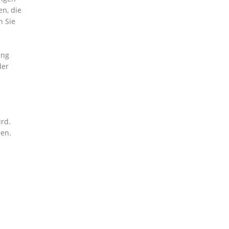
en, die
n Sie
ung
der
ird.
zen.