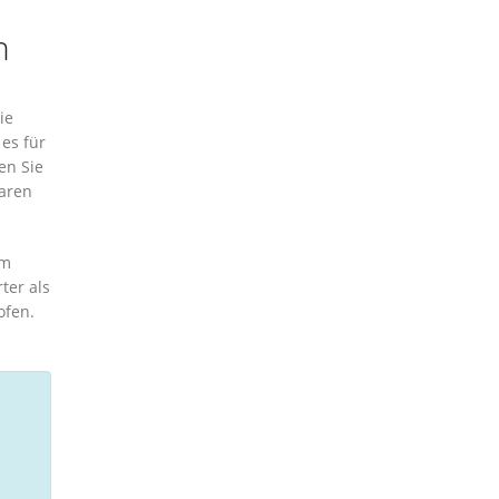
n
ie
es für
en Sie
baren
em
ter als
ofen.