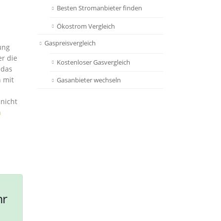
Besten Stromanbieter finden
Ökostrom Vergleich
Gaspreisvergleich
ung
r die
Kostenloser Gasvergleich
 das
h mit
Gasanbieter wechseln
 nicht
n
hr