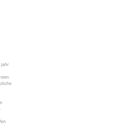
 Jahr
rsten
zliche
en
n
fen