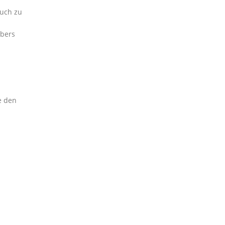
auch zu
ibers
e den