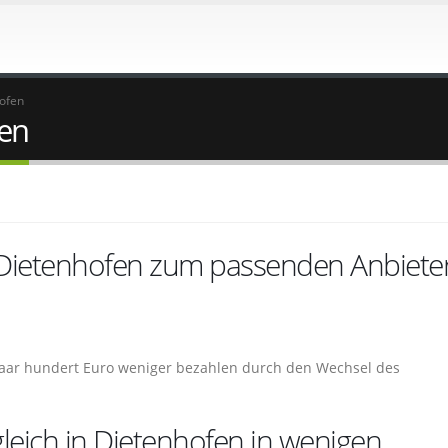
ofen
en
 Dietenhofen zum passenden Anbiete
 paar hundert Euro weniger bezahlen durch den Wechsel des
eich in Dietenhofen in wenigen