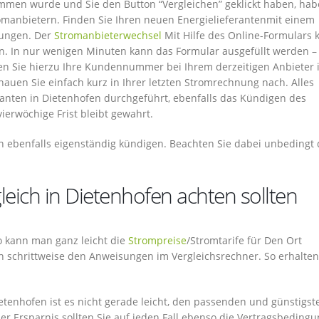
mmen wurde und Sie den Button “Vergleichen” geklickt haben, hab
omanbietern. Finden Sie Ihren neuen Energielieferantenmit einem
gungen. Der
Stromanbieterwechsel
Mit Hilfe des Online-Formulars
n. In nur wenigen Minuten kann das Formular ausgefüllt werden –
en Sie hierzu Ihre Kundennummer bei Ihrem derzeitigen Anbieter 
auen Sie einfach kurz in Ihrer letzten Stromrechnung nach. Alles
ranten in Dietenhofen durchgeführt, ebenfalls das Kündigen des
ierwöchige Frist bleibt gewahrt.
en ebenfalls eigenständig kündigen. Beachten Sie dabei unbedingt 
eich in Dietenhofen achten sollten
 So kann man ganz leicht die
Strompreise
/Stromtarife für Den Ort
h schrittweise den Anweisungen im Vergleichsrechner. So erhalten
etenhofen ist es nicht gerade leicht, den passenden und günstigst
er Ersparnis sollten Sie auf jeden Fall ebenso die Vertragsbeding