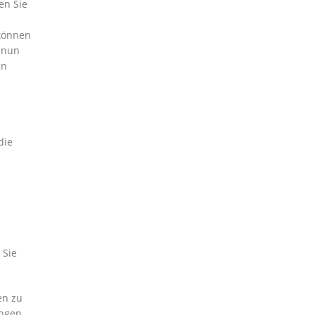
en Sie
 können
 nun
in
die
 Sie
en zu
ungen