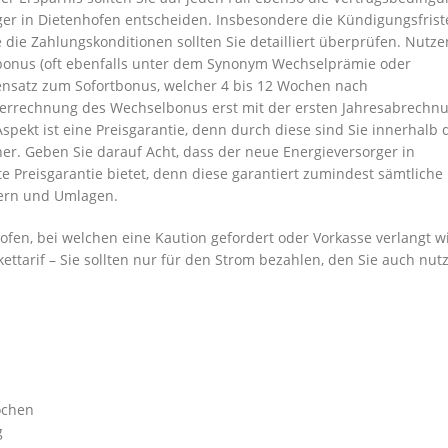
rger in Dietenhofen entscheiden. Insbesondere die Kündigungsfrist
die Zahlungskonditionen sollten Sie detailliert überprüfen. Nutze
nus (oft ebenfalls unter dem Synonym Wechselprämie oder
ensatz zum Sofortbonus, welcher 4 bis 12 Wochen nach
 Verrechnung des Wechselbonus erst mit der ersten Jahresabrechn
pekt ist eine Preisgarantie, denn durch diese sind Sie innerhalb 
her. Geben Sie darauf Acht, dass der neue Energieversorger in
 Preisgarantie bietet, denn diese garantiert zumindest sämtliche
uern und Umlagen.
ofen, bei welchen eine Kaution gefordert oder Vorkasse verlangt w
kettarif – Sie sollten nur für den Strom bezahlen, den Sie auch nut
ochen
g