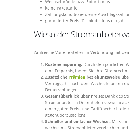
Wechselprämie bzw. Sofortbonus
keine Pakettarife
Zahlungskonditionen: eine Abschlagszahlun
garantierter Preis für mindestens ein Jahr
Wieso der Stromanbieterwe
Zahlreiche Vorteile stehen in Verbindung mit d
Kosteneinsparung:
Durch den jährlichen We
eine Ersparnis, indem Sie Ihre Stromrechnu
Zusätzliche
Prämien
beziehungsweise über
Vertragsjahr nach dem Wechseln bieten die
Bonuszahlungen.
Gesamtüberblick über Preise:
Dank des Str
Stromanbieter in Dietenhofen sowie ihre a
einen guten Preis- und Tarifüberblick|die M
gegenüberzustellen}.
Schneller und einfacher Wechsel:
Mit sehr 
wechseln – Stromanbieter vergleichen und