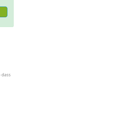
.
o dass
s