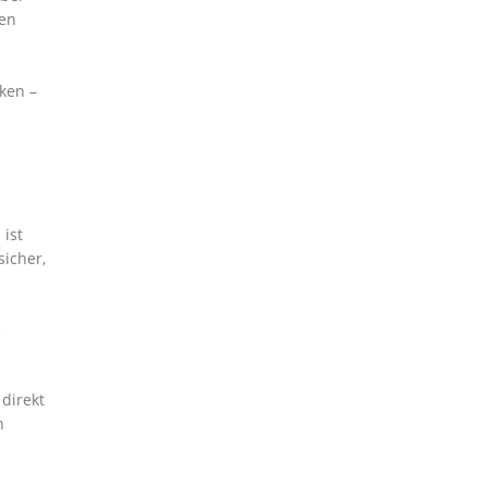
ten
ken –
 ist
icher,
e
 direkt
n