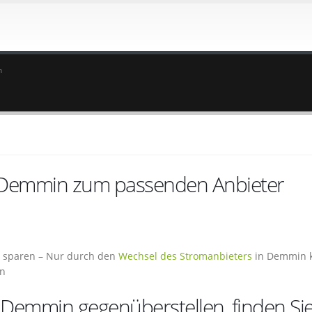
n
n Demmin zum passenden Anbieter
d sparen – Nur durch den
Wechsel des Stromanbieters
in Demmin 
en
 Demmin gegenüberstellen, finden Si