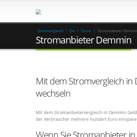
Stromvergleich
/
Ort
/
Strom
/
Stromanbieter Demmi
Stromanbieter Demmin
Mit dem Stromvergleich i
wechseln
Mit dem Stromanbietervergleich in Demmin Gel
der Verbraucher mehrere hundert Euro einspar
Wenn Sie Stromanbieter in