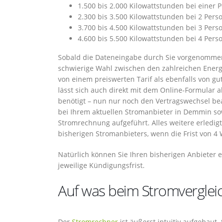
1.500 bis 2.000 Kilowattstunden bei einer 
2.300 bis 3.500 Kilowattstunden bei 2 Pers
3.700 bis 4.500 Kilowattstunden bei 3 Pers
4.600 bis 5.500 Kilowattstunden bei 4 Pers
Sobald die Dateneingabe durch Sie vorgenommen 
schwierige Wahl zwischen den zahlreichen Energ
von einem preiswerten Tarif als ebenfalls von g
lässt sich auch direkt mit dem Online-Formular
benötigt – nun nur noch den Vertragswechsel b
bei Ihrem aktuellen Stromanbieter in Demmin sow
Stromrechnung aufgeführt. Alles weitere erledig
bisherigen Stromanbieters, wenn die Frist von 4 
Natürlich können Sie Ihren bisherigen Anbieter 
jeweilige Kündigungsfrist.
Auf was beim Stromvergleic
Der
Stromrechner
ist äußerst intuitiv aufgebaut.