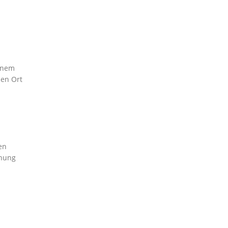
einem
nen Ort
en
hnung