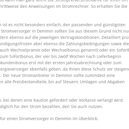
hrittweise den Anweisungen im Stromrechner. So erhalten Sie die
ist es nicht besonders einfach, den passenden und günstigsten
 Stromversorger in Demmin sollten Sie aus diesem Grund nicht nu
ern ebenso auf die jeweiligen Vertragskonditionen. Detailliert pr
 Kündigungsfristen aber ebenso die Zahlungsbedingungen sowie die
 auch Wechselprämie oder Wechselbonus genannt) oder ein Sofor
 zum Sofortbonus, der vier bis zwölf Wochen nach Lieferbeginn
eukundenbonus erst mit der ersten Jahresabrechnung oder zum
nergieversorger ebenfalls geben, da Ihnen diese Schutz vor steige
t. Der neue Stromanbieter in Demmin sollte zumindest eine
en alle Preisbestandteile, bis auf Steuern, Umlagen und Abgaben
 bei denen eine Kaution gefordert oder Vorkasse verlangt wird.
lediglich für den Strom bezahlen, den Sie auch nutzen.
für einen Stromversorger in Demmin im Überblick: