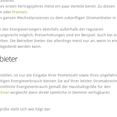
fitieren.
s ersten Vertragsjahres meist ein paar Vorteile bereit. Zu diesen
en oder
Prämien
.
es ganzen Wechselprozesses zu dem zukünftigen Stromanbieter in
n des Energieversorgers ebenfalls außerhalb der regulären
ungsrecht möglich, Preiserhöhungen sind ein Beispiel. Auch bei 
en. Die Betreiber bieten das allerdings meist nur an, wenn in ei
abgedeckt werden kann.
bieter
llen, ist nur die Eingabe Ihrer Postleitzahl sowie Ihres ungefähr
eitigen Energieverbrauch können Sie auf Ihrer letzten Stromabrec
chnittliche Energieverbrauch gemäß der Haushaltsgröße für den
chner
vergleicht dann direkt sämtliche in Demmin verfügbaren
öße stellt sich wie folgt dar: