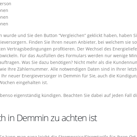
Person
onen
onen
onen
wurde und Sie den Button “Vergleichen” geklickt haben, haben Si
ieversorgern. Finden Sie Ihren neuen Anbieter, bei welchem sie s
uten Vertragsbedingungen profitieren. Der Wechsel des Energielief
 abwickeln. Für das Ausfüllen des Formulars werden nur wenige Mi
eauftragen. Was Sie dazu benötigen? Nicht mehr als die Kundenn
ie Ihre Zählernummer. Alle notwendigen Daten sind in Ihrer letz
t Ihr neuer Energieversorger in Demmin für Sie, auch die Kündigu
Wochen eingehalten ist.
ebenso eigenständig kündigen. Beachten Sie dabei auf jeden Fall d
h in Demmin zu achten ist
 So kann man ganz leicht die Strompreise/Stromtarife für Ihren Ort