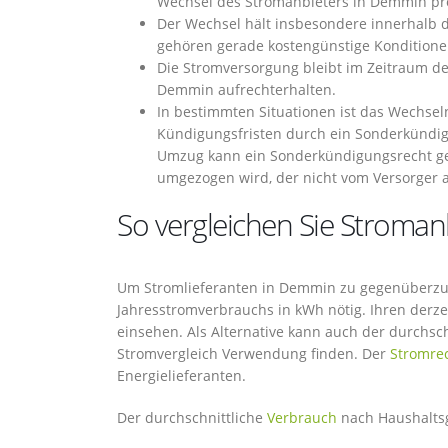
Wechsel des Stromanbieters in Demmin pro
Der Wechsel hält insbesondere innerhalb de
gehören gerade kostengünstige Kondition
Die Stromversorgung bleibt im Zeitraum d
Demmin aufrechterhalten.
In bestimmten Situationen ist das Wechsel
Kündigungsfristen durch ein Sonderkündig
Umzug kann ein Sonderkündigungsrecht gelt
umgezogen wird, der nicht vom Versorger 
So vergleichen Sie Stroman
Um Stromlieferanten in Demmin zu gegenüberzuste
Jahresstromverbrauchs in kWh nötig. Ihren derz
einsehen. Als Alternative kann auch der durchs
Stromvergleich Verwendung finden. Der
Stromre
Energielieferanten.
Der durchschnittliche
Verbrauch
nach Haushaltsgr