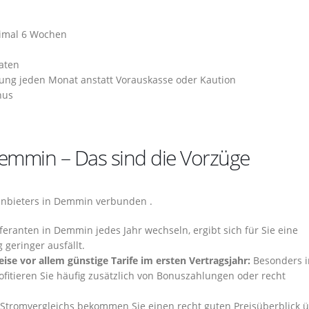
ximal 6 Wochen
aten
ung jeden Monat anstatt Vorauskasse oder Kaution
nus
emmin – Das sind die Vorzüge
anbieters in Demmin verbunden .
eranten in Demmin jedes Jahr wechseln, ergibt sich für Sie eine
 geringer ausfällt.
se vor allem günstige Tarife im ersten Vertragsjahr:
Besonders 
fitieren Sie häufig zusätzlich von Bonuszahlungen oder recht
Stromvergleichs bekommen Sie einen recht guten Preisüberblick 