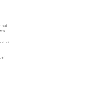
r auf
üfen
tbonus
nden