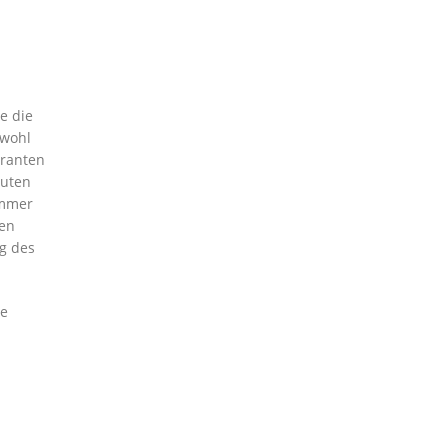
e die
owohl
eranten
nuten
ummer
ten
ng des
ie