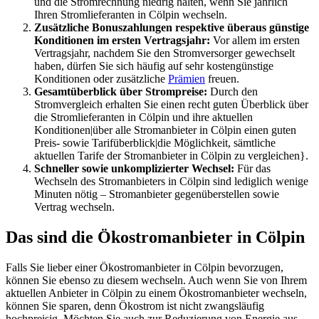
und die Stromrechnung niedrig halten, wenn Sie jährlich
Ihren Stromlieferanten in Cölpin wechseln.
Zusätzliche Bonuszahlungen respektive überaus günstige
Konditionen im ersten Vertragsjahr:
Vor allem im ersten
Vertragsjahr, nachdem Sie den Stromversorger gewechselt
haben, dürfen Sie sich häufig auf sehr kostengünstige
Konditionen oder zusätzliche
Prämien
freuen.
Gesamtüberblick über Strompreise:
Durch den
Stromvergleich erhalten Sie einen recht guten Überblick über
die Stromlieferanten in Cölpin und ihre aktuellen
Konditionen|über alle Stromanbieter in Cölpin einen guten
Preis- sowie Tarifüberblick|die Möglichkeit, sämtliche
aktuellen Tarife der Stromanbieter in Cölpin zu vergleichen}.
Schneller sowie unkomplizierter Wechsel:
Für das
Wechseln des Stromanbieters in Cölpin sind lediglich wenige
Minuten nötig – Stromanbieter gegenüberstellen sowie
Vertrag wechseln.
Das sind die Ökostromanbieter in Cölpin
Falls Sie lieber einer Ökostromanbieter in Cölpin bevorzugen,
können Sie ebenso zu diesem wechseln. Auch wenn Sie von Ihrem
aktuellen Anbieter in Cölpin zu einem Ökostromanbieter wechseln,
können Sie sparen, denn Ökostrom ist nicht zwangsläufig
hochpreisig. Möchten Sie auch zur Reduzierung von Energie aus