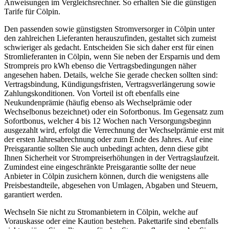
Anweisungen im Vergleichsrechner. So erhalten Sie die günstigen
Tarife für Cölpin.
Den passenden sowie günstigsten Stromversorger in Cölpin unter
den zahlreichen Lieferanten herauszufinden, gestaltet sich zumeist
schwieriger als gedacht. Entscheiden Sie sich daher erst für einen
Stromlieferanten in Cölpin, wenn Sie neben der Ersparnis und dem
Strompreis pro kWh ebenso die Vertragsbedingungen näher
angesehen haben. Details, welche Sie gerade checken sollten sind:
Vertragsbindung, Kündigungsfristen, Vertragsverlängerung sowie
Zahlungskonditionen. Von Vorteil ist oft ebenfalls eine
Neukundenprämie (häufig ebenso als Wechselprämie oder
Wechselbonus bezeichnet) oder ein Sofortbonus. Im Gegensatz zum
Sofortbonus, welcher 4 bis 12 Wochen nach Versorgungsbeginn
ausgezahlt wird, erfolgt die Verrechnung der Wechselprämie erst mit
der ersten Jahresabrechnung oder zum Ende des Jahres. Auf eine
Preisgarantie sollten Sie auch unbedingt achten, denn diese gibt
Ihnen Sicherheit vor Strompreiserhöhungen in der Vertragslaufzeit.
Zumindest eine eingeschränkte Preisgarantie sollte der neue
Anbieter in Cölpin zusichern können, durch die wenigstens alle
Preisbestandteile, abgesehen von Umlagen, Abgaben und Steuern,
garantiert werden.
Wechseln Sie nicht zu Stromanbietern in Cölpin, welche auf
Vorauskasse oder eine Kaution bestehen. Pakettarife sind ebenfalls