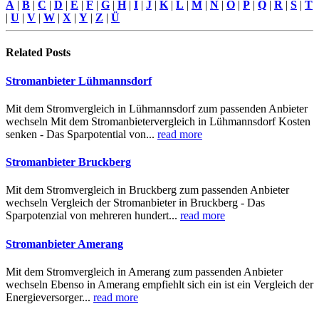
A
|
B
|
C
|
D
|
E
|
F
|
G
|
H
|
I
|
J
|
K
|
L
|
M
|
N
|
O
|
P
|
Q
|
R
|
S
|
T
|
U
|
V
|
W
|
X
|
Y
|
Z
|
Ü
Related
Posts
Stromanbieter Lühmannsdorf
Mit dem Stromvergleich in Lühmannsdorf zum passenden Anbieter
wechseln Mit dem Stromanbietervergleich in Lühmannsdorf Kosten
senken - Das Sparpotential von...
read more
Stromanbieter Bruckberg
Mit dem Stromvergleich in Bruckberg zum passenden Anbieter
wechseln Vergleich der Stromanbieter in Bruckberg - Das
Sparpotenzial von mehreren hundert...
read more
Stromanbieter Amerang
Mit dem Stromvergleich in Amerang zum passenden Anbieter
wechseln Ebenso in Amerang empfiehlt sich ein ist ein Vergleich der
Energieversorger...
read more